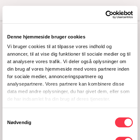
Menu
Denne hjemmeside bruger cookies
MEN ONLY – EN
Vi bruger cookies til at tilpasse vores indhold og
AFTEN I MANDENS
annoncer, til at vise dig funktioner til sociale medier og til
at analysere vores trafik. Vi deler også oplysninger om
TEGN
din brug af vores hjemmeside med vores partnere inden
09.03.2017 · 18 - 22
for sociale medier, annonceringspartnere og
analysepartnere. Vores partnere kan kombinere disse
data med andre oplysninger, du har givet dem, eller som
de har indsamlet fra din brug af deres tjenester.
Samtykkevalg
Nødvendig