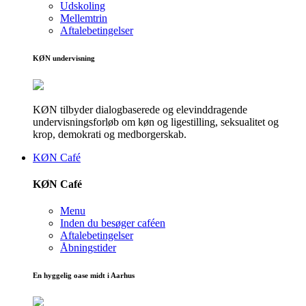
Udskoling
Mellemtrin
Aftalebetingelser
KØN undervisning
KØN tilbyder dialogbaserede og elevinddragende
undervisningsforløb om køn og ligestilling, seksualitet og
krop, demokrati og medborgerskab.
KØN Café
KØN Café
Menu
Inden du besøger caféen
Aftalebetingelser
Åbningstider
En hyggelig oase midt i Aarhus