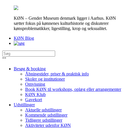
KØN – Gender Museum denmark ligger i Aarhus. KØN
sætter fokus på kønnenes kulturhistorie og diskuterer
kønsproblematikker, ligestilling, krop og seksualitet.
KØN Blog
"
"
Besøg & booking
Åbningstider, priser & praktisk info
Skoler og institutioner
Omvisning
Book KØN til workshops, oplæg eller arrangementer
KØN Klub
Gavekort
Udstillinger
Aktuelle udstillinger
Kommende udstillinger
Tidligere udstillinger
Aktiviteter udenfor KØN