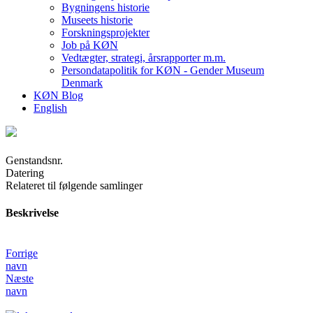
Bygningens historie
Museets historie
Forskningsprojekter
Job på KØN
Vedtægter, strategi, årsrapporter m.m.
Persondatapolitik for KØN - Gender Museum
Denmark
KØN Blog
English
Genstandsnr.
Datering
Relateret til følgende samlinger
Beskrivelse
Forrige
navn
Næste
navn