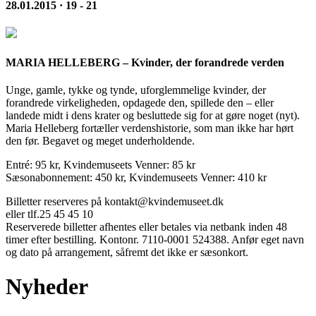
28.01.2015 · 19 - 21
MARIA HELLEBERG – Kvinder, der forandrede verden
Unge, gamle, tykke og tynde, uforglemmelige kvinder, der
forandrede virkeligheden, opdagede den, spillede den – eller
landede midt i dens krater og besluttede sig for at gøre noget (nyt).
Maria Helleberg fortæller verdenshistorie, som man ikke har hørt
den før. Begavet og meget underholdende.
Entré: 95 kr, Kvindemuseets Venner: 85 kr
Sæsonabonnement: 450 kr, Kvindemuseets Venner: 410 kr
Billetter reserveres på kontakt@kvindemuseet.dk
eller tlf.25 45 45 10
Reserverede billetter afhentes eller betales via netbank inden 48
timer efter bestilling. Kontonr. 7110-0001 524388. Anfør eget navn
og dato på arrangement, såfremt det ikke er sæsonkort.
Nyheder