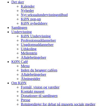
Det sker
Kalender
Nyheder
Nyt seksualundervisningstilbud
KØN pop-up
KØN nyhedsbrev
Samlingen
Undervisning
KØN Undervisning
Professionsuddannelser
Ungdomsuddannelser
Udskoling
Mellemtrin
Aftalebetingelser
KØN Café
Menu
Inden du besøger caféen
Aftalebetingelser
Åbningstider
Om KØN
Formål, vision og værdier
Kontakt museet
Donationer til samlingen
Presse
Retningslinjer for debat på museets sociale medier