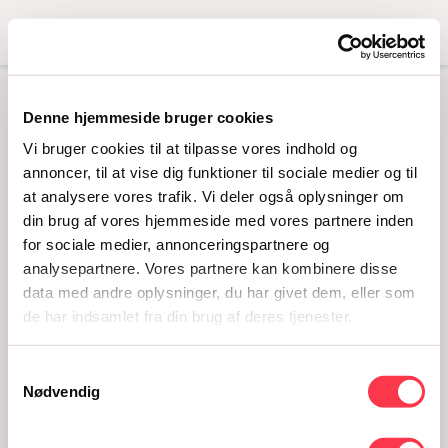
Menu
Denne hjemmeside bruger cookies
MARIA –
Vi bruger cookies til at tilpasse vores indhold og
FORDYBELSE I
annoncer, til at vise dig funktioner til sociale medier og til
at analysere vores trafik. Vi deler også oplysninger om
DOMKIRKEN
din brug af vores hjemmeside med vores partnere inden
21.08.2019 · kl. 17
for sociale medier, annonceringspartnere og
analysepartnere. Vores partnere kan kombinere disse
data med andre oplysninger, du har givet dem, eller som
de har indsamlet fra din brug af deres tjenester.
Samtykkevalg
Nødvendig