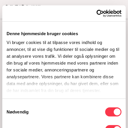
Menu
Denne hjemmeside bruger cookies
MANGE MASKER
Vi bruger cookies til at tilpasse vores indhold og
09.11.2013 - 01.12.2013
annoncer, til at vise dig funktioner til sociale medier og til
at analysere vores trafik. Vi deler også oplysninger om
din brug af vores hjemmeside med vores partnere inden
for sociale medier, annonceringspartnere og
analysepartnere. Vores partnere kan kombinere disse
data med andre oplysninger, du har givet dem, eller som
de har indsamlet fra din brug af deres tjenester.
Samtykkevalg
Nødvendig