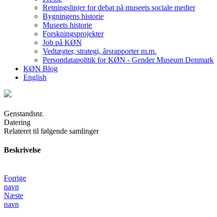
Retningslinjer for debat på museets sociale medier
Bygningens historie
Museets historie
Forskningsprojekter
Job på KØN
Vedtægter, strategi, årsrapporter m.m.
Persondatapolitik for KØN - Gender Museum Denmark
KØN Blog
English
Genstandsnr.
Datering
Relateret til følgende samlinger
Beskrivelse
Forrige
navn
Næste
navn