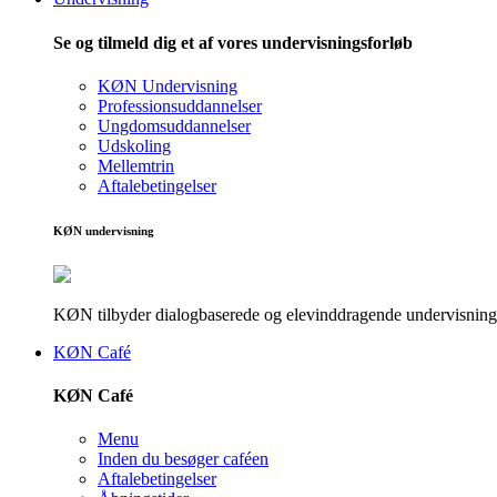
Se og tilmeld dig et af vores undervisningsforløb
KØN Undervisning
Professionsuddannelser
Ungdomsuddannelser
Udskoling
Mellemtrin
Aftalebetingelser
KØN undervisning
KØN tilbyder dialogbaserede og elevinddragende undervisningsf
KØN Café
KØN Café
Menu
Inden du besøger caféen
Aftalebetingelser