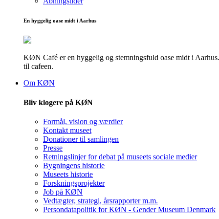
Åbningstider
En hyggelig oase midt i Aarhus
KØN Café er en hyggelig og stemningsfuld oase midt i Aarhus. He
til cafeen.
Om KØN
Bliv klogere på KØN
Formål, vision og værdier
Kontakt museet
Donationer til samlingen
Presse
Retningslinjer for debat på museets sociale medier
Bygningens historie
Museets historie
Forskningsprojekter
Job på KØN
Vedtægter, strategi, årsrapporter m.m.
Persondatapolitik for KØN - Gender Museum Denmark