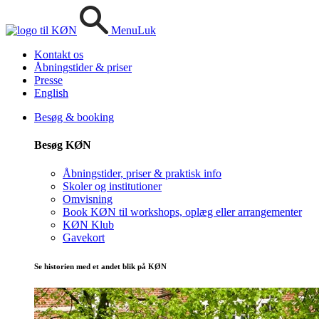
Menu
Luk
Kontakt os
Åbningstider & priser
Presse
English
Besøg & booking
Besøg KØN
Åbningstider, priser & praktisk info
Skoler og institutioner
Omvisning
Book KØN til workshops, oplæg eller arrangementer
KØN Klub
Gavekort
Se historien med et andet blik på KØN