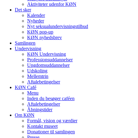
Aktiviteter udenfor KØN
Det sker
Kalender
Nyheder
Nyt seksualundervisningstilbud
KØN pop-up
KØN nyhedsbrev
Samlingen
Undervisning
KØN Undervisning
Professionsuddannelser
Ungdomsuddannelser
Udskoling
Mellemtrin
Aftalebetingelser
KØN Café
Menu
Inden du besøger caféen
Aftalebetingelser
Åbningstider
Om KØN
Formål, vision og værdier
Kontakt museet
Donationer til samlingen
Presse