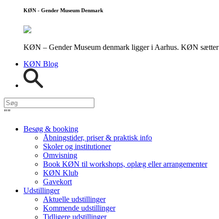
KØN - Gender Museum Denmark
KØN – Gender Museum denmark ligger i Aarhus. KØN sætter fokus
KØN Blog
"
"
Besøg & booking
Åbningstider, priser & praktisk info
Skoler og institutioner
Omvisning
Book KØN til workshops, oplæg eller arrangementer
KØN Klub
Gavekort
Udstillinger
Aktuelle udstillinger
Kommende udstillinger
Tidligere udstillinger