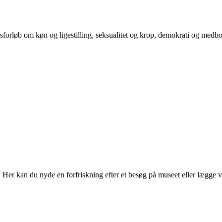
orløb om køn og ligestilling, seksualitet og krop, demokrati og medb
r kan du nyde en forfriskning efter et besøg på museet eller lægge vejen