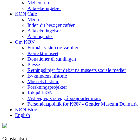
Mellemtrin
Aftalebetingelser
KØN Café
Menu
Inden du besøger caféen
Aftalebetingelser
Åbningstider
Om KØN
Formål, vision og værdier
Kontakt museet
Donationer til samlingen
Presse
Retningslinjer for debat på museets sociale medier
Bygningens historie
Museets historie
Forskningsprojekter
Job på KØN
Vedtægter, strategi, årsrapporter m.m.
Persondatapolitik for KØN - Gender Museum Denmark
KØN Blog
English
Genstandsnr.