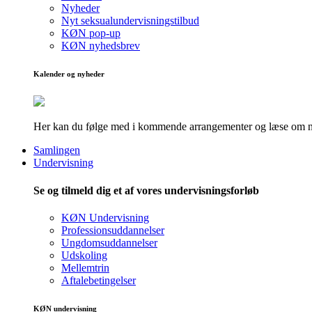
Nyheder
Nyt seksualundervisningstilbud
KØN pop-up
KØN nyhedsbrev
Kalender og nyheder
Her kan du følge med i kommende arrangementer og læse om nye
Samlingen
Undervisning
Se og tilmeld dig et af vores undervisningsforløb
KØN Undervisning
Professionsuddannelser
Ungdomsuddannelser
Udskoling
Mellemtrin
Aftalebetingelser
KØN undervisning