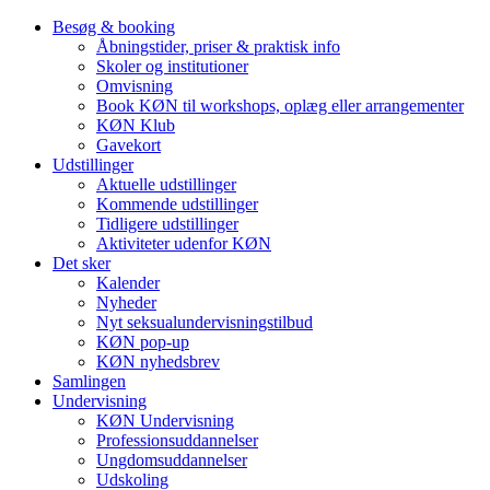
Besøg & booking
Åbningstider, priser & praktisk info
Skoler og institutioner
Omvisning
Book KØN til workshops, oplæg eller arrangementer
KØN Klub
Gavekort
Udstillinger
Aktuelle udstillinger
Kommende udstillinger
Tidligere udstillinger
Aktiviteter udenfor KØN
Det sker
Kalender
Nyheder
Nyt seksualundervisningstilbud
KØN pop-up
KØN nyhedsbrev
Samlingen
Undervisning
KØN Undervisning
Professionsuddannelser
Ungdomsuddannelser
Udskoling