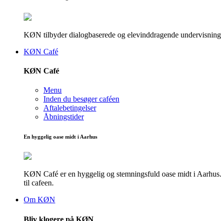
KØN tilbyder dialogbaserede og elevinddragende undervisningsf
KØN Café
KØN Café
Menu
Inden du besøger caféen
Aftalebetingelser
Åbningstider
En hyggelig oase midt i Aarhus
KØN Café er en hyggelig og stemningsfuld oase midt i Aarhus. He
til cafeen.
Om KØN
Bliv klogere på KØN