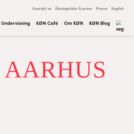
Kontakt os
Åbningstider & priser
Presse
English
Undervisning
KØN Café
Om KØN
KØN Blog
L AARHUS