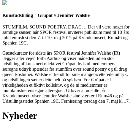
Kunstudstilling – Grúpat // Jennifer Walshe
STUMFILM, SOUND POETRY, DRAG… Der vil være noget for
samtlige sanser, når SPOR festival inviterer publikum med til 10-års
jubilæumsfest den 7. til 10. maj 2015 på Kvindemuseet, Rum46 og
Spanien 19C.
Gæstekurator for sidste års SPOR festival Jennifer Walshe (IR)
lægger atter vejen forbi Aarhus og viser måneden ud en stor
udstilling af kunstnerkollektivet Grúpat, hvis ni medlemmers
særegne udtryk spænder fra stumfilm over sound poetry og til drag
queen-kostumer. Walshe er kendt for sine mangefacetterede udtryk,
og udstillingen sætter dette helt på spidsen. For Grúpat er i
virkeligheden et fiktivt kollektiv, og de ni medlemmer er
multikunstnerens egne alteregoer. Udover at udstille på
Kvindemuseet, viser Jennifer Walshe sine værker i Rum46 og på
Udstillingsstedet Spanien 19C. Fernisering torsdag den 7. maj kl 17.
Nyheder