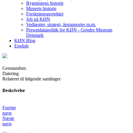
Bygningens historie
Museets historie
Forskningsprojekter
Job på KØN
Vedtægter, strategi, årsrapporter m.m.
Persondatapolitik for KØN - Gender Museum
Denmark
KØN Blog
English
Genstandsnr.
Datering
Relateret til følgende samlinger
Beskrivelse
Forrige
navn
Næste
navn