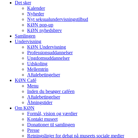
Det sker
Kalender
Nyheder
Nyt seksualundervisningstilbud
KØN pop-up
KØN nyhedsbrev
Samlingen
Undervisning
KØN Undervisning
Professionsuddannelser
Ungdomsuddannelser
Udskoling
Mellemtrin
Aftalebetingelser
KØN Café
Menu
Inden du besøger caféen
Aftalebetingelser
Åbningstider
Om KØN
Formål, vision og værdier
Kontakt museet
Donationer til samlingen
Presse
Retningslinjer for debat på museets sociale medier