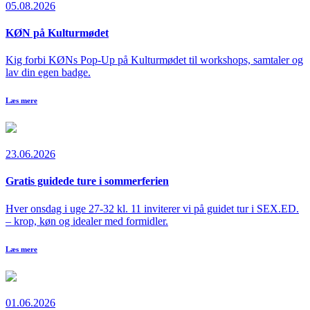
05.08.2026
KØN på Kulturmødet
Kig forbi KØNs Pop-Up på Kulturmødet til workshops, samtaler og
lav din egen badge.
Læs mere
23.06.2026
Gratis guidede ture i sommerferien
Hver onsdag i uge 27-32 kl. 11 inviterer vi på guidet tur i SEX.ED.
– krop, køn og idealer med formidler.
Læs mere
01.06.2026