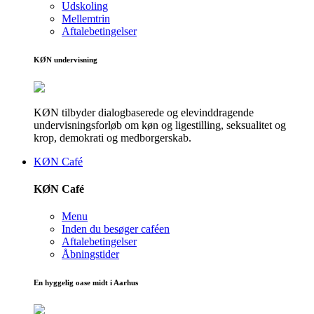
Udskoling
Mellemtrin
Aftalebetingelser
KØN undervisning
KØN tilbyder dialogbaserede og elevinddragende
undervisningsforløb om køn og ligestilling, seksualitet og
krop, demokrati og medborgerskab.
KØN Café
KØN Café
Menu
Inden du besøger caféen
Aftalebetingelser
Åbningstider
En hyggelig oase midt i Aarhus