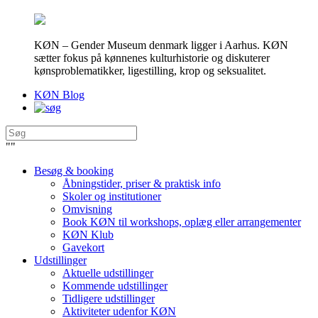
KØN – Gender Museum denmark ligger i Aarhus. KØN
sætter fokus på kønnenes kulturhistorie og diskuterer
kønsproblematikker, ligestilling, krop og seksualitet.
KØN Blog
"
"
Besøg & booking
Åbningstider, priser & praktisk info
Skoler og institutioner
Omvisning
Book KØN til workshops, oplæg eller arrangementer
KØN Klub
Gavekort
Udstillinger
Aktuelle udstillinger
Kommende udstillinger
Tidligere udstillinger
Aktiviteter udenfor KØN