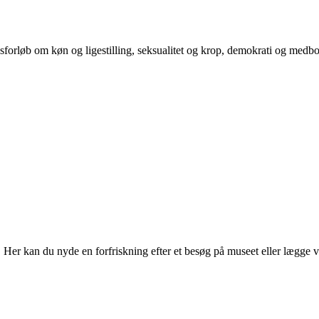
orløb om køn og ligestilling, seksualitet og krop, demokrati og medb
r kan du nyde en forfriskning efter et besøg på museet eller lægge vejen