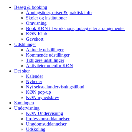
Besøg & booking
Åbningstider, priser & praktisk info
Skoler og institutioner
Omvisning
Book KØN til workshops, oplæg eller arrangementer
KØN Klub
Gavekort
Udstillinger
Aktuelle udstillinger
Kommende udstillinger
Tidligere udstillinger
Aktiviteter udenfor KØN
Det sker
Kalender
Nyheder
Nyt seksualundervisningstilbud
KØN pop-up
KØN nyhedsbrev
Samlingen
Undervisning
KØN Undervisning
Professionsuddannelser
Ungdomsuddannelser
Udskoling