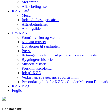
Mellemtrin
Aftalebetingelser
KØN Café
Menu
Inden du besøger caféen
Aftalebetingelser
Åbningstider
Om KØN
Formål, vision og værdier
Kontakt museet
Donationer til samlingen
Presse
Retningslinjer for debat på museets sociale medier
Bygningens historie
Museets historie
Forskningsprojekter
Job på KØN
Vedtægter, strategi, årsrapporter m.m.
Persondatapolitik for KØN - Gender Museum Denmark
KØN Blog
English
Genstandsnr.