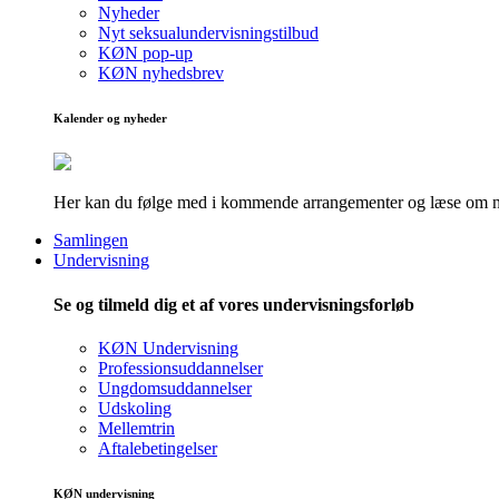
Nyheder
Nyt seksualundervisningstilbud
KØN pop-up
KØN nyhedsbrev
Kalender og nyheder
Her kan du følge med i kommende arrangementer og læse om nye
Samlingen
Undervisning
Se og tilmeld dig et af vores undervisningsforløb
KØN Undervisning
Professionsuddannelser
Ungdomsuddannelser
Udskoling
Mellemtrin
Aftalebetingelser
KØN undervisning