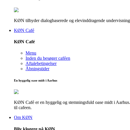
KØN tilbyder dialogbaserede og elevinddragende undervisningsf
KØN Café
KØN Café
Menu
Inden du besøger caféen
Aftalebetingelser
Åbningstider
En hyggelig oase midt i Aarhus
KØN Café er en hyggelig og stemningsfuld oase midt i Aarhus. He
til cafeen.
Om KØN
Bliv klogere på KØN