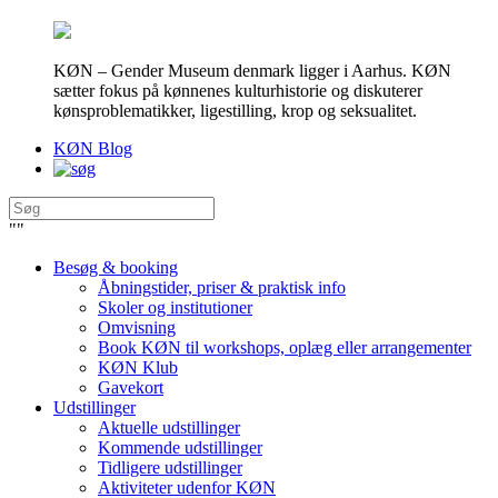
KØN – Gender Museum denmark ligger i Aarhus. KØN
sætter fokus på kønnenes kulturhistorie og diskuterer
kønsproblematikker, ligestilling, krop og seksualitet.
KØN Blog
"
"
Besøg & booking
Åbningstider, priser & praktisk info
Skoler og institutioner
Omvisning
Book KØN til workshops, oplæg eller arrangementer
KØN Klub
Gavekort
Udstillinger
Aktuelle udstillinger
Kommende udstillinger
Tidligere udstillinger
Aktiviteter udenfor KØN