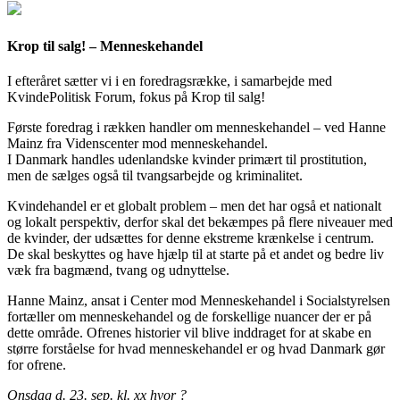
Krop til salg! – Menneskehandel
I efteråret sætter vi i en foredragsrække, i samarbejde med
KvindePolitisk Forum, fokus på Krop til salg!
Første foredrag i rækken handler om menneskehandel – ved Hanne
Mainz fra Videnscenter mod menneskehandel.
I Danmark handles udenlandske kvinder primært til prostitution,
men de sælges også til tvangsarbejde og kriminalitet.
Kvindehandel er et globalt problem – men det har også et nationalt
og lokalt perspektiv, derfor skal det bekæmpes på flere niveauer med
de kvinder, der udsættes for denne ekstreme krænkelse i centrum.
De skal beskyttes og have hjælp til at starte på et andet og bedre liv
væk fra bagmænd, tvang og udnyttelse.
Hanne Mainz, ansat i Center mod Menneskehandel i Socialstyrelsen
fortæller om menneskehandel og de forskellige nuancer der er på
dette område. Ofrenes historier vil blive inddraget for at skabe en
større forståelse for hvad menneskehandel er og hvad Danmark gør
for ofrene.
Onsdag d. 23. sep. kl. xx hvor ?