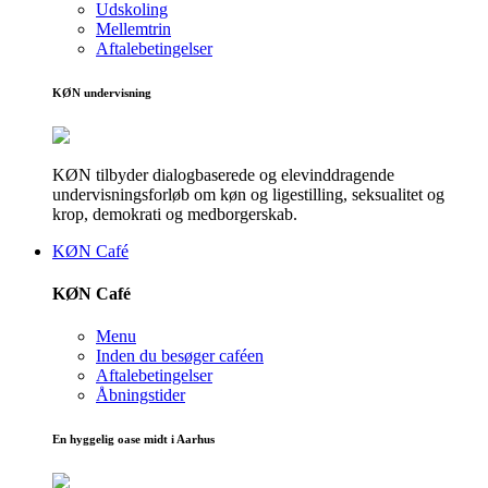
Udskoling
Mellemtrin
Aftalebetingelser
KØN undervisning
KØN tilbyder dialogbaserede og elevinddragende
undervisningsforløb om køn og ligestilling, seksualitet og
krop, demokrati og medborgerskab.
KØN Café
KØN Café
Menu
Inden du besøger caféen
Aftalebetingelser
Åbningstider
En hyggelig oase midt i Aarhus