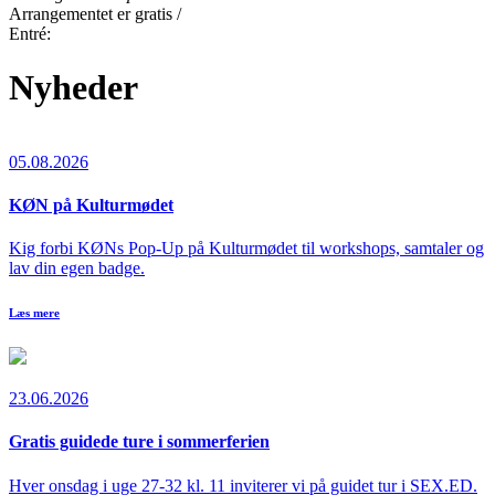
Arrangementet er gratis /
Entré:
Nyheder
05.08.2026
KØN på Kulturmødet
Kig forbi KØNs Pop-Up på Kulturmødet til workshops, samtaler og
lav din egen badge.
Læs mere
23.06.2026
Gratis guidede ture i sommerferien
Hver onsdag i uge 27-32 kl. 11 inviterer vi på guidet tur i SEX.ED.