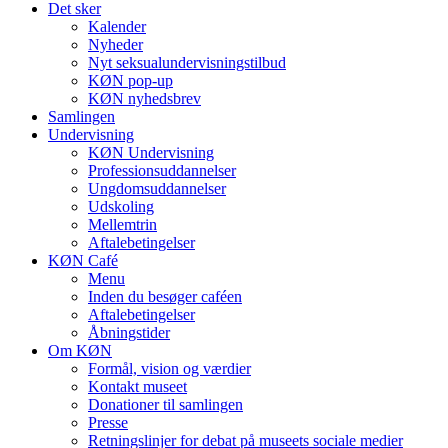
Det sker
Kalender
Nyheder
Nyt seksualundervisningstilbud
KØN pop-up
KØN nyhedsbrev
Samlingen
Undervisning
KØN Undervisning
Professionsuddannelser
Ungdomsuddannelser
Udskoling
Mellemtrin
Aftalebetingelser
KØN Café
Menu
Inden du besøger caféen
Aftalebetingelser
Åbningstider
Om KØN
Formål, vision og værdier
Kontakt museet
Donationer til samlingen
Presse
Retningslinjer for debat på museets sociale medier