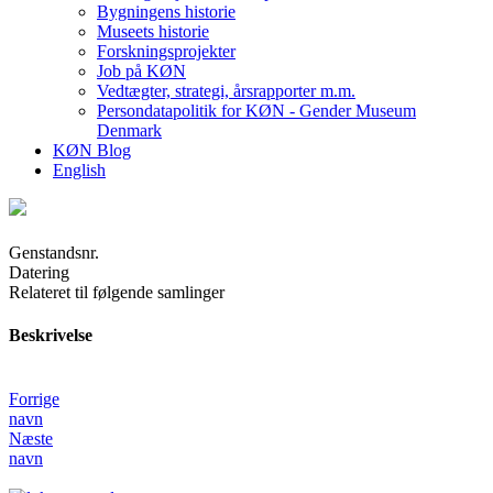
Bygningens historie
Museets historie
Forskningsprojekter
Job på KØN
Vedtægter, strategi, årsrapporter m.m.
Persondatapolitik for KØN - Gender Museum
Denmark
KØN Blog
English
Genstandsnr.
Datering
Relateret til følgende samlinger
Beskrivelse
Forrige
navn
Næste
navn