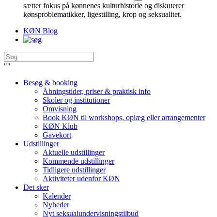
sætter fokus på kønnenes kulturhistorie og diskuterer
kønsproblematikker, ligestilling, krop og seksualitet.
KØN Blog
"
"
Besøg & booking
Åbningstider, priser & praktisk info
Skoler og institutioner
Omvisning
Book KØN til workshops, oplæg eller arrangementer
KØN Klub
Gavekort
Udstillinger
Aktuelle udstillinger
Kommende udstillinger
Tidligere udstillinger
Aktiviteter udenfor KØN
Det sker
Kalender
Nyheder
Nyt seksualundervisningstilbud