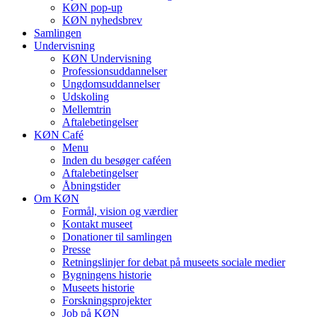
KØN pop-up
KØN nyhedsbrev
Samlingen
Undervisning
KØN Undervisning
Professionsuddannelser
Ungdomsuddannelser
Udskoling
Mellemtrin
Aftalebetingelser
KØN Café
Menu
Inden du besøger caféen
Aftalebetingelser
Åbningstider
Om KØN
Formål, vision og værdier
Kontakt museet
Donationer til samlingen
Presse
Retningslinjer for debat på museets sociale medier
Bygningens historie
Museets historie
Forskningsprojekter
Job på KØN