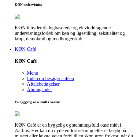
KØN undervisning
KØN tilbyder dialogbaserede og elevinddragende
undervisningsforløb om køn og ligestilling, seksualitet og
krop, demokrati og medborgerskab.
KØN Café
KØN Café
Menu
Inden du besøger caféen
Aftalebetingelser
Åbningstider
En hyggelig oase midt i Aarhus
KØN Café er en hyggelig og stemningsfuld oase midt i
Aarhus. Her kan du nyde en forfriskning efter et besøg på
museet eller lægge vejen forbi til en skøn grøn frokost, når du