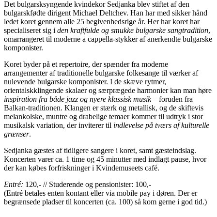
Det bulgarsksyngende kvindekor Sedjanka blev stiftet af den
bulgarskfødte dirigent Michael Deltchev. Han har med sikker hånd
ledet koret gennem alle 25 begivenhedsrige år. Her har koret har
specialiseret sig i
den kraftfulde og smukke bulgarske sangtradition
,
omarrangeret til moderne a cappella-stykker af anerkendte bulgarske
komponister.
Koret byder på et repertoire, der spænder fra moderne
arrangementer af traditionelle bulgarske folkesange til værker af
nulevende bulgarske komponister. I de skæve rytmer,
orientalskklingende skalaer og særprægede harmonier kan man høre
inspiration fra både jazz og nyere klassisk musik
– foruden fra
Balkan-traditionen. Klangen er stærk og metallisk, og de skiftevis
melankolske, muntre og drabelige temaer kommer til udtryk i stor
musikalsk variation, der inviterer til
indlevelse på tværs af kulturelle
grænser
.
Sedjanka gæstes af tidligere sangere i koret, samt gæsteindslag.
Koncerten varer ca. 1 time og 45 minutter med indlagt pause, hvor
der kan købes forfriskninger i Kvindemuseets café.
Entré:
120,- // Studerende og pensionister: 100,-
(Entré betales enten kontant eller via mobile pay i døren. Der er
begrænsede pladser til koncerten (ca. 100) så kom gerne i god tid.)