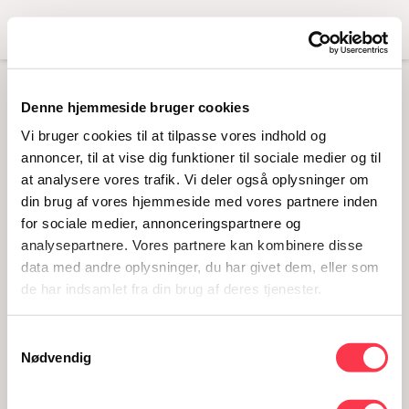
Menu
Denne hjemmeside bruger cookies
KONCERT MED
Vi bruger cookies til at tilpasse vores indhold og
TIGEROAK –
annoncer, til at vise dig funktioner til sociale medier og til
at analysere vores trafik. Vi deler også oplysninger om
FESTUGE PÅ
din brug af vores hjemmeside med vores partnere inden
KVINDEMUSEET
for sociale medier, annonceringspartnere og
analysepartnere. Vores partnere kan kombinere disse
06.09.2019 · kl. 16
data med andre oplysninger, du har givet dem, eller som
de har indsamlet fra din brug af deres tjenester.
Samtykkevalg
Nødvendig