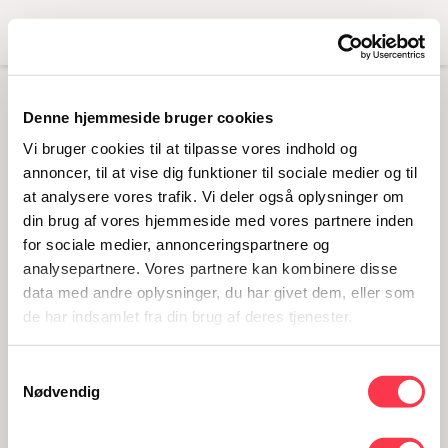
Menu
Denne hjemmeside bruger cookies
AFLYST: KONCERT
Vi bruger cookies til at tilpasse vores indhold og
MED HARVEST MOON
annoncer, til at vise dig funktioner til sociale medier og til
at analysere vores trafik. Vi deler også oplysninger om
– FESTUGE PÅ
din brug af vores hjemmeside med vores partnere inden
KVINDEMUSEET
for sociale medier, annonceringspartnere og
analysepartnere. Vores partnere kan kombinere disse
29.08.2020 · 15:00
data med andre oplysninger, du har givet dem, eller som
de har indsamlet fra din brug af deres tjenester.
Samtykkevalg
Nødvendig