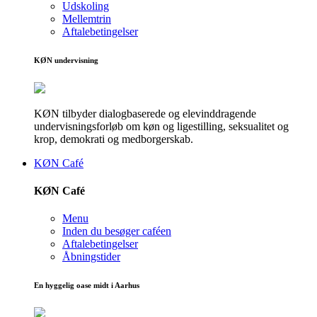
Udskoling
Mellemtrin
Aftalebetingelser
KØN undervisning
KØN tilbyder dialogbaserede og elevinddragende
undervisningsforløb om køn og ligestilling, seksualitet og
krop, demokrati og medborgerskab.
KØN Café
KØN Café
Menu
Inden du besøger caféen
Aftalebetingelser
Åbningstider
En hyggelig oase midt i Aarhus