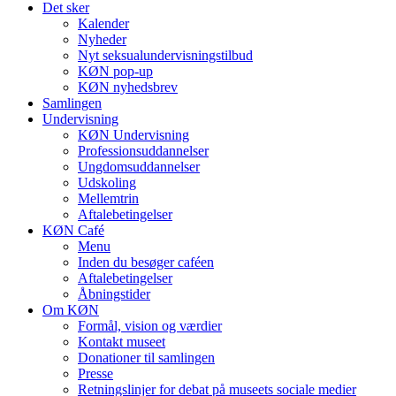
Det sker
Kalender
Nyheder
Nyt seksualundervisningstilbud
KØN pop-up
KØN nyhedsbrev
Samlingen
Undervisning
KØN Undervisning
Professionsuddannelser
Ungdomsuddannelser
Udskoling
Mellemtrin
Aftalebetingelser
KØN Café
Menu
Inden du besøger caféen
Aftalebetingelser
Åbningstider
Om KØN
Formål, vision og værdier
Kontakt museet
Donationer til samlingen
Presse
Retningslinjer for debat på museets sociale medier