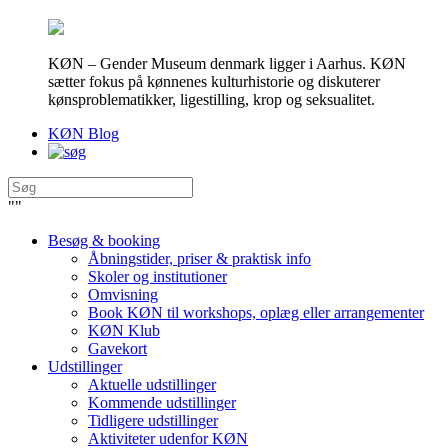
KØN – Gender Museum denmark ligger i Aarhus. KØN
sætter fokus på kønnenes kulturhistorie og diskuterer
kønsproblematikker, ligestilling, krop og seksualitet.
KØN Blog
"
"
Besøg & booking
Åbningstider, priser & praktisk info
Skoler og institutioner
Omvisning
Book KØN til workshops, oplæg eller arrangementer
KØN Klub
Gavekort
Udstillinger
Aktuelle udstillinger
Kommende udstillinger
Tidligere udstillinger
Aktiviteter udenfor KØN