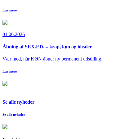
Læs mere
01.06.2026
Åbning af SEX.ED. – krop, køn og idealer
Vær med, når KØN åbner ny permanent udstilling.
Læs mere
Se alle nyheder
Se alle nyheder