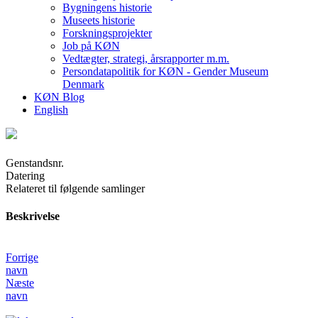
Bygningens historie
Museets historie
Forskningsprojekter
Job på KØN
Vedtægter, strategi, årsrapporter m.m.
Persondatapolitik for KØN - Gender Museum
Denmark
KØN Blog
English
Genstandsnr.
Datering
Relateret til følgende samlinger
Beskrivelse
Forrige
navn
Næste
navn