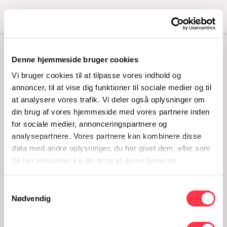
Menu
Denne hjemmeside bruger cookies
KÆRLIG HILSEN
Vi bruger cookies til at tilpasse vores indhold og
HADET – EN
annoncer, til at vise dig funktioner til sociale medier og til
at analysere vores trafik. Vi deler også oplysninger om
MONOLOG OM
din brug af vores hjemmeside med vores partnere inden
HADFORBRYDELSER
for sociale medier, annonceringspartnere og
analysepartnere. Vores partnere kan kombinere disse
16.08.2023 · Kl. 17-18
data med andre oplysninger, du har givet dem, eller som
de har indsamlet fra din brug af deres tjenester.
Samtykkevalg
Nødvendig