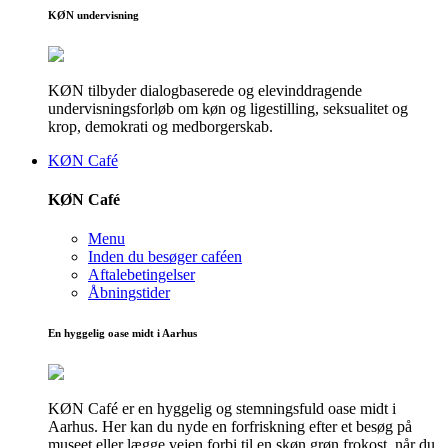
KØN undervisning
KØN tilbyder dialogbaserede og elevinddragende
undervisningsforløb om køn og ligestilling, seksualitet og
krop, demokrati og medborgerskab.
KØN Café
KØN Café
Menu
Inden du besøger caféen
Aftalebetingelser
Åbningstider
En hyggelig oase midt i Aarhus
KØN Café er en hyggelig og stemningsfuld oase midt i
Aarhus. Her kan du nyde en forfriskning efter et besøg på
museet eller lægge vejen forbi til en skøn grøn frokost, når du