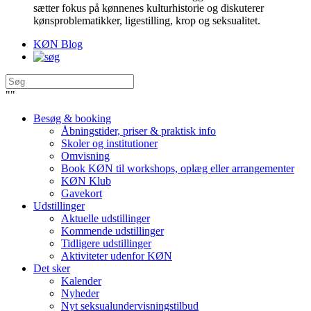
sætter fokus på kønnenes kulturhistorie og diskuterer
kønsproblematikker, ligestilling, krop og seksualitet.
KØN Blog
"
"
Besøg & booking
Åbningstider, priser & praktisk info
Skoler og institutioner
Omvisning
Book KØN til workshops, oplæg eller arrangementer
KØN Klub
Gavekort
Udstillinger
Aktuelle udstillinger
Kommende udstillinger
Tidligere udstillinger
Aktiviteter udenfor KØN
Det sker
Kalender
Nyheder
Nyt seksualundervisningstilbud