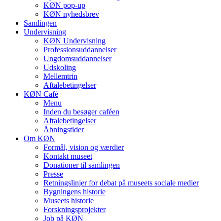
KØN pop-up
KØN nyhedsbrev
Samlingen
Undervisning
KØN Undervisning
Professionsuddannelser
Ungdomsuddannelser
Udskoling
Mellemtrin
Aftalebetingelser
KØN Café
Menu
Inden du besøger caféen
Aftalebetingelser
Åbningstider
Om KØN
Formål, vision og værdier
Kontakt museet
Donationer til samlingen
Presse
Retningslinjer for debat på museets sociale medier
Bygningens historie
Museets historie
Forskningsprojekter
Job på KØN