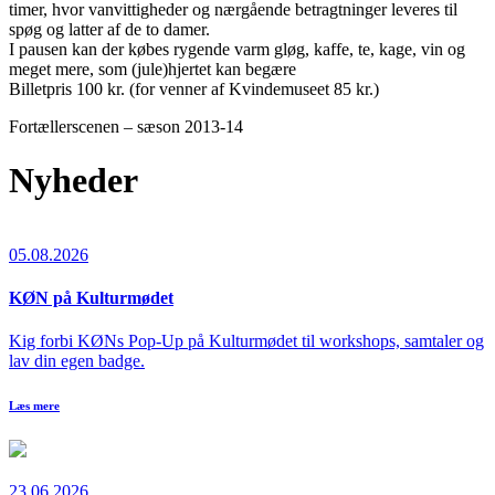
timer, hvor vanvittigheder og nærgående betragtninger leveres til
spøg og latter af de to damer.
I pausen kan der købes rygende varm gløg, kaffe, te, kage, vin og
meget mere, som (jule)hjertet kan begære
Billetpris 100 kr. (for venner af Kvindemuseet 85 kr.)
Fortællerscenen – sæson 2013-14
Nyheder
05.08.2026
KØN på Kulturmødet
Kig forbi KØNs Pop-Up på Kulturmødet til workshops, samtaler og
lav din egen badge.
Læs mere
23.06.2026