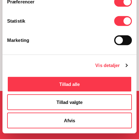
Judith Butler
Præferencer
Foredragsrækken ved Folkeuniversitetet: Feministiske
Statistik
tænkere
Marketing
v/ Lektor i statskundskab Lis Højgaard, Københavns
Universitet
Vis detaljer
Tillad alle
Tillad valgte
NYHEDER
Afvis