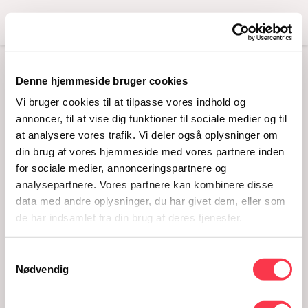
Menu
Denne hjemmeside bruger cookies
JUDITH BUTLER
Vi bruger cookies til at tilpasse vores indhold og
02.10.2013 · 17 - 19
annoncer, til at vise dig funktioner til sociale medier og til
at analysere vores trafik. Vi deler også oplysninger om
din brug af vores hjemmeside med vores partnere inden
for sociale medier, annonceringspartnere og
analysepartnere. Vores partnere kan kombinere disse
data med andre oplysninger, du har givet dem, eller som
de har indsamlet fra din brug af deres tjenester.
Samtykkevalg
Nødvendig