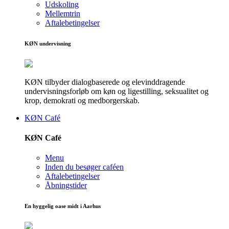
Udskoling
Mellemtrin
Aftalebetingelser
KØN undervisning
KØN tilbyder dialogbaserede og elevinddragende
undervisningsforløb om køn og ligestilling, seksualitet og
krop, demokrati og medborgerskab.
KØN Café
KØN Café
Menu
Inden du besøger caféen
Aftalebetingelser
Åbningstider
En hyggelig oase midt i Aarhus