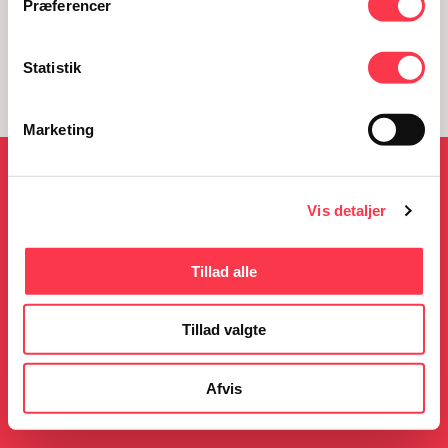
Præferencer
Statistik
Marketing
NYHEDER
Vis detaljer
Tillad alle
05.08.2026
23.06.2026
KØN på Kulturmødet
Gratis guidede ture i
Tillad valgte
sommerferien
Læs mere
Læs mere
Afvis