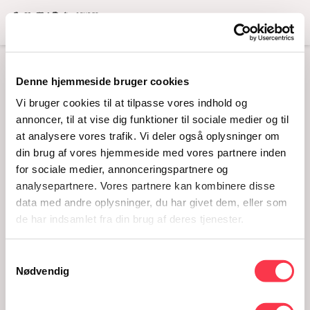
Menu
Denne hjemmeside bruger cookies
SKILT UDENDØRS 1
Vi bruger cookies til at tilpasse vores indhold og
annoncer, til at vise dig funktioner til sociale medier og til
at analysere vores trafik. Vi deler også oplysninger om
din brug af vores hjemmeside med vores partnere inden
for sociale medier, annonceringspartnere og
analysepartnere. Vores partnere kan kombinere disse
data med andre oplysninger, du har givet dem, eller som
de har indsamlet fra din brug af deres tjenester.
Samtykkevalg
Skilt udendørs 1
Nødvendig