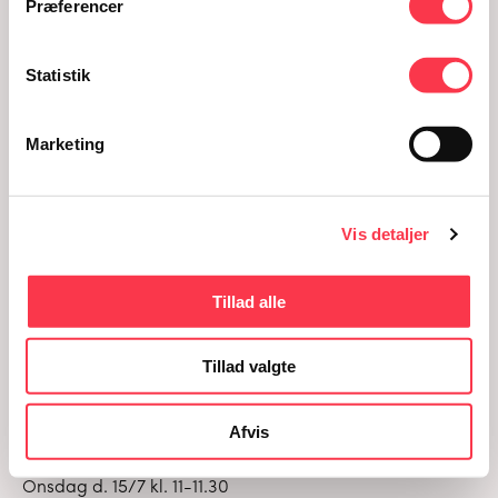
Præferencer
Statistik
Gratis guidede ture i sommerferien
Marketing
Tag din familie eller bedste ven med, når vi hver
onsdag i sommerferien inviterer til en gratis offentlig
guidet tur i den nyeste udstilling
SEX.ED. – krop, køn og
Vis detaljer
idealer
med formidler.
PRAKTISK
Tillad alle
Tidspunkter for guidede ture:
Tillad valgte
Onsdag d. 1/7 kl. 11-11.30
Afvis
Onsdag d. 8/7 kl. 11-11.30
Onsdag d. 15/7 kl. 11-11.30