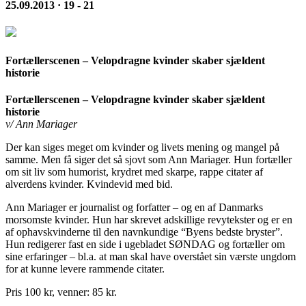
25.09.2013 · 19 - 21
Fortællerscenen – Velopdragne kvinder skaber sjældent
historie
Fortællerscenen – Velopdragne kvinder skaber sjældent
historie
v/ Ann Mariager
Der kan siges meget om kvinder og livets mening og mangel på
samme. Men få siger det så sjovt som Ann Mariager. Hun fortæller
om sit liv som humorist, krydret med skarpe, rappe citater af
alverdens kvinder. Kvindevid med bid.
Ann Mariager er journalist og forfatter – og en af Danmarks
morsomste kvinder. Hun har skrevet adskillige revytekster og er en
af ophavskvinderne til den navnkundige “Byens bedste bryster”.
Hun redigerer fast en side i ugebladet SØNDAG og fortæller om
sine erfaringer – bl.a. at man skal have overstået sin værste ungdom
for at kunne levere rammende citater.
Pris 100 kr, venner: 85 kr.