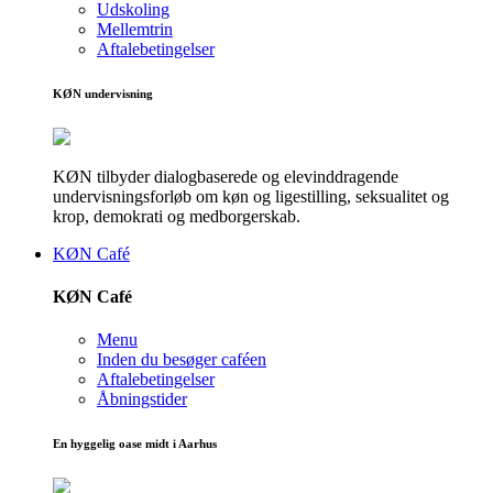
Udskoling
Mellemtrin
Aftalebetingelser
KØN undervisning
KØN tilbyder dialogbaserede og elevinddragende
undervisningsforløb om køn og ligestilling, seksualitet og
krop, demokrati og medborgerskab.
KØN Café
KØN Café
Menu
Inden du besøger caféen
Aftalebetingelser
Åbningstider
En hyggelig oase midt i Aarhus