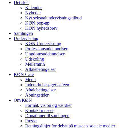
Det sker
Kalender
Nyheder
Nyt seksualundervisningstilbud
KØN pop-up
KØN nyhedsbrev
Samlingen
Undervisning
KØN Undervisning
Professionsuddannelser
Ungdomsuddannelser
Udskoling
Mellemtrin
Aftalebetingelser
KØN Café
Menu
Inden du besøger caféen
Aftalebetingelser
Åbningstider
Om KØN
Formål, vision og værdier
Kontakt museet
Donationer til samlingen
Presse
Retningslinjer for debat på museets sociale medier