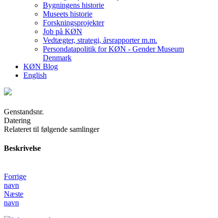
Bygningens historie
Museets historie
Forskningsprojekter
Job på KØN
Vedtægter, strategi, årsrapporter m.m.
Persondatapolitik for KØN - Gender Museum
Denmark
KØN Blog
English
Genstandsnr.
Datering
Relateret til følgende samlinger
Beskrivelse
Forrige
navn
Næste
navn