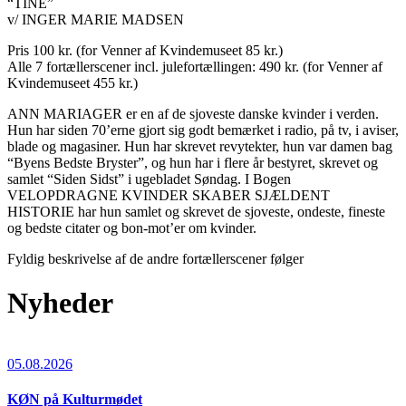
“TINE”
v/ INGER MARIE MADSEN
Pris 100 kr. (for Venner af Kvindemuseet 85 kr.)
Alle 7 fortællerscener incl. julefortællingen: 490 kr. (for Venner af
Kvindemuseet 455 kr.)
ANN MARIAGER er en af de sjoveste danske kvinder i verden.
Hun har siden 70’erne gjort sig godt bemærket i radio, på tv, i aviser,
blade og magasiner. Hun har skrevet revytekter, hun var damen bag
“Byens Bedste Bryster”, og hun har i flere år bestyret, skrevet og
samlet “Siden Sidst” i ugebladet Søndag. I Bogen
VELOPDRAGNE KVINDER SKABER SJÆLDENT
HISTORIE har hun samlet og skrevet de sjoveste, ondeste, fineste
og bedste citater og bon-mot’er om kvinder.
Fyldig beskrivelse af de andre fortællerscener følger
Nyheder
05.08.2026
KØN på Kulturmødet