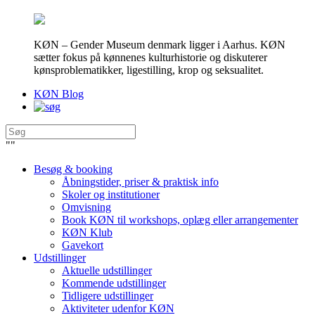
KØN – Gender Museum denmark ligger i Aarhus. KØN
sætter fokus på kønnenes kulturhistorie og diskuterer
kønsproblematikker, ligestilling, krop og seksualitet.
KØN Blog
"
"
Besøg & booking
Åbningstider, priser & praktisk info
Skoler og institutioner
Omvisning
Book KØN til workshops, oplæg eller arrangementer
KØN Klub
Gavekort
Udstillinger
Aktuelle udstillinger
Kommende udstillinger
Tidligere udstillinger
Aktiviteter udenfor KØN