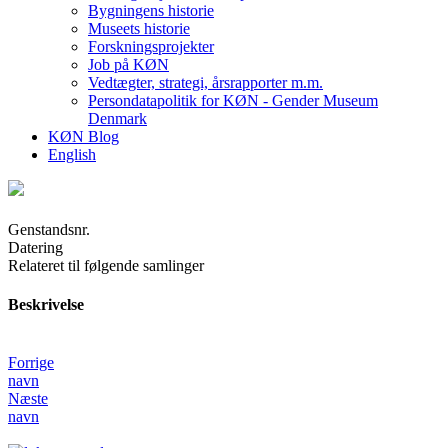
Bygningens historie
Museets historie
Forskningsprojekter
Job på KØN
Vedtægter, strategi, årsrapporter m.m.
Persondatapolitik for KØN - Gender Museum
Denmark
KØN Blog
English
Genstandsnr.
Datering
Relateret til følgende samlinger
Beskrivelse
Forrige
navn
Næste
navn