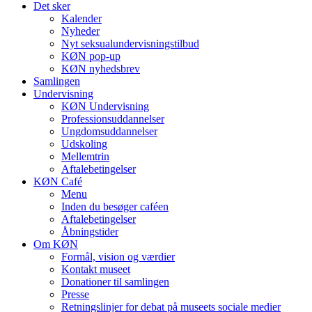
Det sker
Kalender
Nyheder
Nyt seksualundervisningstilbud
KØN pop-up
KØN nyhedsbrev
Samlingen
Undervisning
KØN Undervisning
Professionsuddannelser
Ungdomsuddannelser
Udskoling
Mellemtrin
Aftalebetingelser
KØN Café
Menu
Inden du besøger caféen
Aftalebetingelser
Åbningstider
Om KØN
Formål, vision og værdier
Kontakt museet
Donationer til samlingen
Presse
Retningslinjer for debat på museets sociale medier