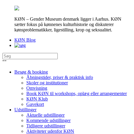
KØN – Gender Museum denmark ligger i Aarhus. KØN
sætter fokus på kønnenes kulturhistorie og diskuterer
kønsproblematikker, ligestilling, krop og seksualitet.
KØN Blog
"
"
Besøg & booking
Åbningstider, priser & praktisk info
Skoler og institutioner
Omvisning
Book KØN til workshops, oplæg eller arrangementer
KØN Klub
Gavekort
Udstillinger
Aktuelle udstillinger
Kommende udstillinger
Tidligere udstillinger
Aktiviteter udenfor KØN