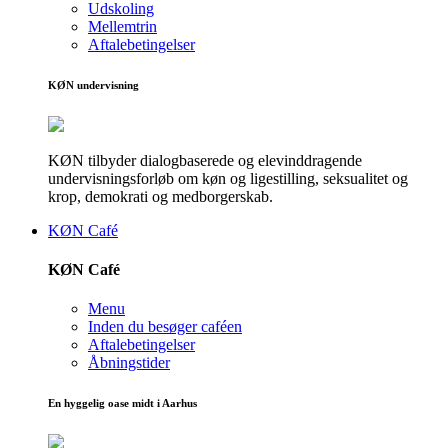
Udskoling
Mellemtrin
Aftalebetingelser
KØN undervisning
KØN tilbyder dialogbaserede og elevinddragende
undervisningsforløb om køn og ligestilling, seksualitet og
krop, demokrati og medborgerskab.
KØN Café
KØN Café
Menu
Inden du besøger caféen
Aftalebetingelser
Åbningstider
En hyggelig oase midt i Aarhus