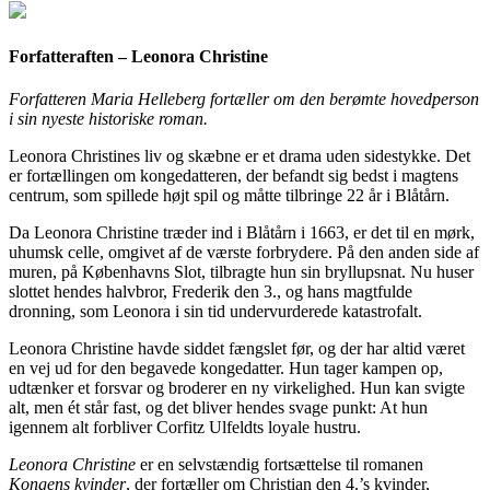
Forfatteraften – Leonora Christine
Forfatteren Maria Helleberg fortæller om den berømte hovedperson
i sin nyeste historiske roman.
Leonora Christines liv og skæbne er et drama uden sidestykke. Det
er fortællingen om kongedatteren, der befandt sig bedst i magtens
centrum, som spillede højt spil og måtte tilbringe 22 år i Blåtårn.
Da Leonora Christine træder ind i Blåtårn i 1663, er det til en mørk,
uhumsk celle, omgivet af de værste forbrydere. På den anden side af
muren, på Københavns Slot, tilbragte hun sin bryllupsnat. Nu huser
slottet hendes halvbror, Frederik den 3., og hans magtfulde
dronning, som Leonora i sin tid undervurderede katastrofalt.
Leonora Christine havde siddet fængslet før, og der har altid været
en vej ud for den begavede kongedatter. Hun tager kampen op,
udtænker et forsvar og broderer en ny virkelighed. Hun kan svigte
alt, men ét står fast, og det bliver hendes svage punkt: At hun
igennem alt forbliver Corfitz Ulfeldts loyale hustru.
Leonora Christine
er en selvstændig fortsættelse til romanen
Kongens kvinder
, der fortæller om Christian den 4.’s kvinder,