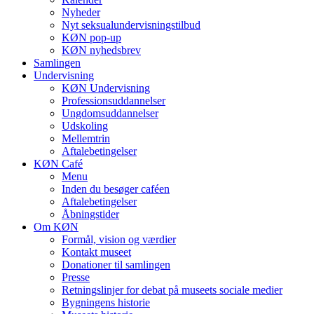
Nyheder
Nyt seksualundervisningstilbud
KØN pop-up
KØN nyhedsbrev
Samlingen
Undervisning
KØN Undervisning
Professionsuddannelser
Ungdomsuddannelser
Udskoling
Mellemtrin
Aftalebetingelser
KØN Café
Menu
Inden du besøger caféen
Aftalebetingelser
Åbningstider
Om KØN
Formål, vision og værdier
Kontakt museet
Donationer til samlingen
Presse
Retningslinjer for debat på museets sociale medier
Bygningens historie