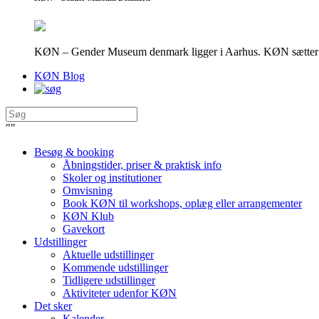
KØN – Gender Museum denmark ligger i Aarhus. KØN sætter fokus
KØN Blog
"
"
Besøg & booking
Åbningstider, priser & praktisk info
Skoler og institutioner
Omvisning
Book KØN til workshops, oplæg eller arrangementer
KØN Klub
Gavekort
Udstillinger
Aktuelle udstillinger
Kommende udstillinger
Tidligere udstillinger
Aktiviteter udenfor KØN
Det sker
Kalender