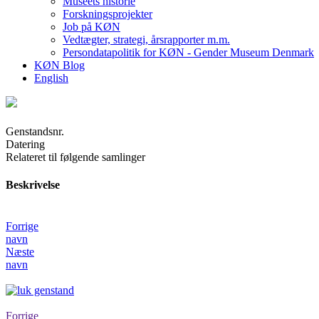
Museets historie
Forskningsprojekter
Job på KØN
Vedtægter, strategi, årsrapporter m.m.
Persondatapolitik for KØN - Gender Museum Denmark
KØN Blog
English
Genstandsnr.
Datering
Relateret til følgende samlinger
Beskrivelse
Forrige
navn
Næste
navn
Forrige