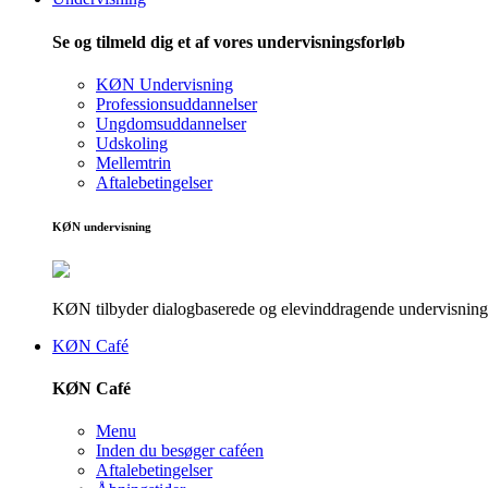
Se og tilmeld dig et af vores undervisningsforløb
KØN Undervisning
Professionsuddannelser
Ungdomsuddannelser
Udskoling
Mellemtrin
Aftalebetingelser
KØN undervisning
KØN tilbyder dialogbaserede og elevinddragende undervisningsf
KØN Café
KØN Café
Menu
Inden du besøger caféen
Aftalebetingelser