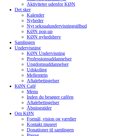
Aktiviteter udenfor KØN
Det sker
Kalender
Nyheder
Nyt seksualundervisningstilbud
KØN pop-up
KØN nyhedsbrev
Samlingen
Undervisning
KØN Undervisning
Professionsuddannelser
Ungdomsuddannelser
Udskoling
Mellemtrin
Aftalebetingelser
KØN Café
Menu
Inden du besøger caféen
Aftalebetingelser
Åbningstider
Om KØN
Formål, vision og værdier
Kontakt museet
Donationer til samlingen
Presse