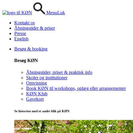
Menu
Luk
Kontakt os
Åbningstider & priser
Presse
English
Besøg & booking
Besøg KØN
Åbningstider, priser & praktisk info
Skoler og institutioner
Omvisning
Book KØN til workshops, oplæg eller arrangementer
KØN Klub
Gavekort
Se historien med et andet blik på KØN