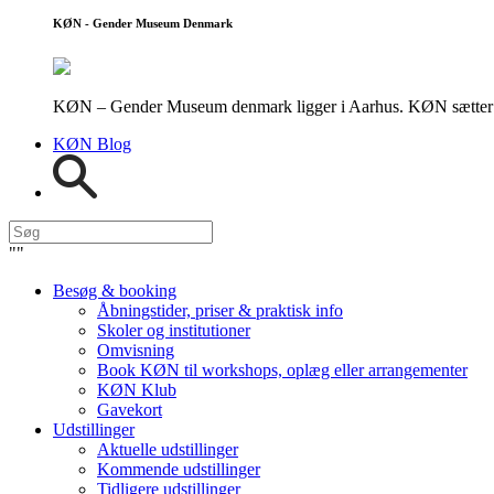
KØN - Gender Museum Denmark
KØN – Gender Museum denmark ligger i Aarhus. KØN sætter fokus
KØN Blog
"
"
Besøg & booking
Åbningstider, priser & praktisk info
Skoler og institutioner
Omvisning
Book KØN til workshops, oplæg eller arrangementer
KØN Klub
Gavekort
Udstillinger
Aktuelle udstillinger
Kommende udstillinger
Tidligere udstillinger