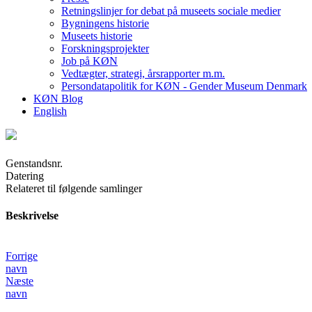
Retningslinjer for debat på museets sociale medier
Bygningens historie
Museets historie
Forskningsprojekter
Job på KØN
Vedtægter, strategi, årsrapporter m.m.
Persondatapolitik for KØN - Gender Museum Denmark
KØN Blog
English
Genstandsnr.
Datering
Relateret til følgende samlinger
Beskrivelse
Forrige
navn
Næste
navn