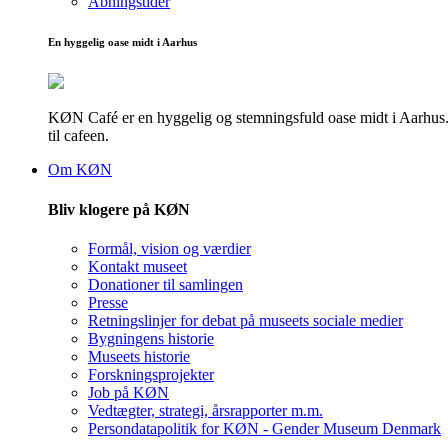
Åbningstider
En hyggelig oase midt i Aarhus
KØN Café er en hyggelig og stemningsfuld oase midt i Aarhus. He
til cafeen.
Om KØN
Bliv klogere på KØN
Formål, vision og værdier
Kontakt museet
Donationer til samlingen
Presse
Retningslinjer for debat på museets sociale medier
Bygningens historie
Museets historie
Forskningsprojekter
Job på KØN
Vedtægter, strategi, årsrapporter m.m.
Persondatapolitik for KØN - Gender Museum Denmark