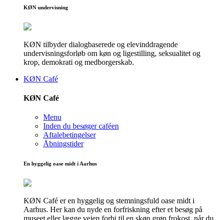
KØN undervisning
KØN tilbyder dialogbaserede og elevinddragende
undervisningsforløb om køn og ligestilling, seksualitet og
krop, demokrati og medborgerskab.
KØN Café
KØN Café
Menu
Inden du besøger caféen
Aftalebetingelser
Åbningstider
En hyggelig oase midt i Aarhus
KØN Café er en hyggelig og stemningsfuld oase midt i
Aarhus. Her kan du nyde en forfriskning efter et besøg på
museet eller lægge vejen forbi til en skøn grøn frokost, når du