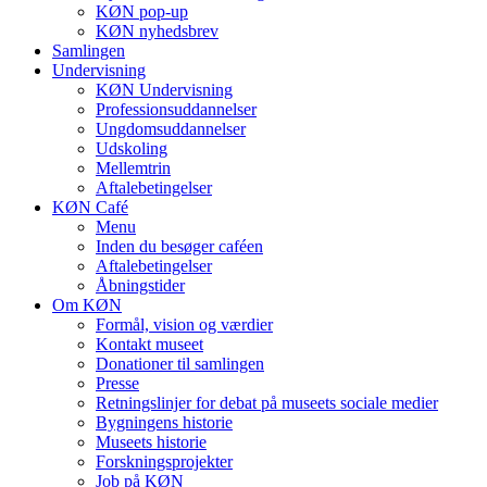
KØN pop-up
KØN nyhedsbrev
Samlingen
Undervisning
KØN Undervisning
Professionsuddannelser
Ungdomsuddannelser
Udskoling
Mellemtrin
Aftalebetingelser
KØN Café
Menu
Inden du besøger caféen
Aftalebetingelser
Åbningstider
Om KØN
Formål, vision og værdier
Kontakt museet
Donationer til samlingen
Presse
Retningslinjer for debat på museets sociale medier
Bygningens historie
Museets historie
Forskningsprojekter
Job på KØN