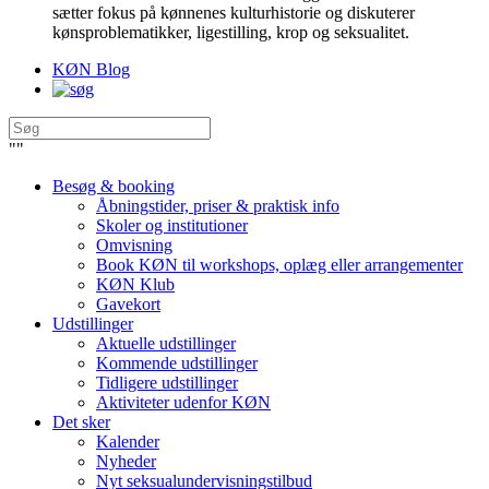
sætter fokus på kønnenes kulturhistorie og diskuterer
kønsproblematikker, ligestilling, krop og seksualitet.
KØN Blog
"
"
Besøg & booking
Åbningstider, priser & praktisk info
Skoler og institutioner
Omvisning
Book KØN til workshops, oplæg eller arrangementer
KØN Klub
Gavekort
Udstillinger
Aktuelle udstillinger
Kommende udstillinger
Tidligere udstillinger
Aktiviteter udenfor KØN
Det sker
Kalender
Nyheder
Nyt seksualundervisningstilbud