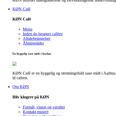
KØN tilbyder dialogbaserede og elevinddragende undervisningsf
KØN Café
KØN Café
Menu
Inden du besøger caféen
Aftalebetingelser
Åbningstider
En hyggelig oase midt i Aarhus
KØN Café er en hyggelig og stemningsfuld oase midt i Aarhus. He
til cafeen.
Om KØN
Bliv klogere på KØN
Formål, vision og værdier
Kontakt museet