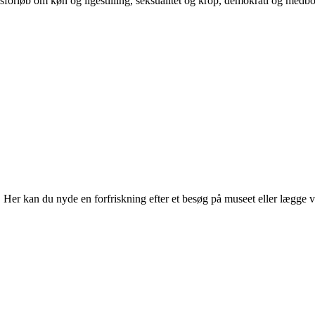
orløb om køn og ligestilling, seksualitet og krop, demokrati og medb
r kan du nyde en forfriskning efter et besøg på museet eller lægge vejen