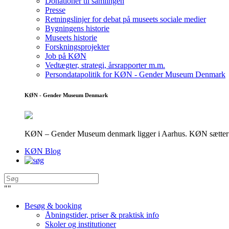
Donationer til samlingen
Presse
Retningslinjer for debat på museets sociale medier
Bygningens historie
Museets historie
Forskningsprojekter
Job på KØN
Vedtægter, strategi, årsrapporter m.m.
Persondatapolitik for KØN - Gender Museum Denmark
KØN - Gender Museum Denmark
KØN – Gender Museum denmark ligger i Aarhus. KØN sætter fokus
KØN Blog
"
"
Besøg & booking
Åbningstider, priser & praktisk info
Skoler og institutioner