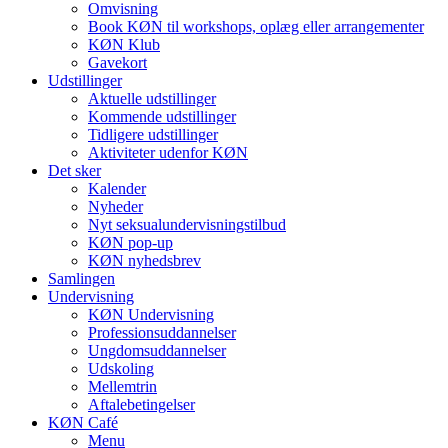
Omvisning
Book KØN til workshops, oplæg eller arrangementer
KØN Klub
Gavekort
Udstillinger
Aktuelle udstillinger
Kommende udstillinger
Tidligere udstillinger
Aktiviteter udenfor KØN
Det sker
Kalender
Nyheder
Nyt seksualundervisningstilbud
KØN pop-up
KØN nyhedsbrev
Samlingen
Undervisning
KØN Undervisning
Professionsuddannelser
Ungdomsuddannelser
Udskoling
Mellemtrin
Aftalebetingelser
KØN Café
Menu