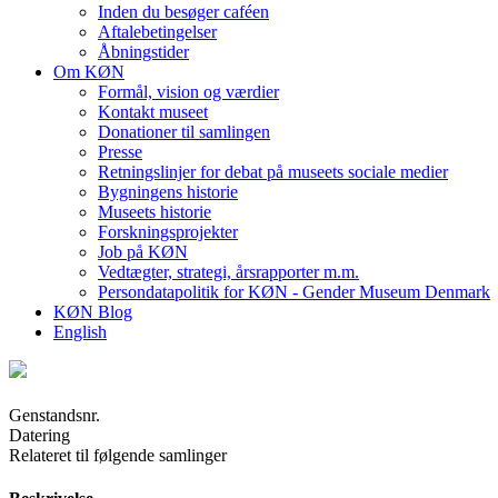
Inden du besøger caféen
Aftalebetingelser
Åbningstider
Om KØN
Formål, vision og værdier
Kontakt museet
Donationer til samlingen
Presse
Retningslinjer for debat på museets sociale medier
Bygningens historie
Museets historie
Forskningsprojekter
Job på KØN
Vedtægter, strategi, årsrapporter m.m.
Persondatapolitik for KØN - Gender Museum Denmark
KØN Blog
English
Genstandsnr.
Datering
Relateret til følgende samlinger