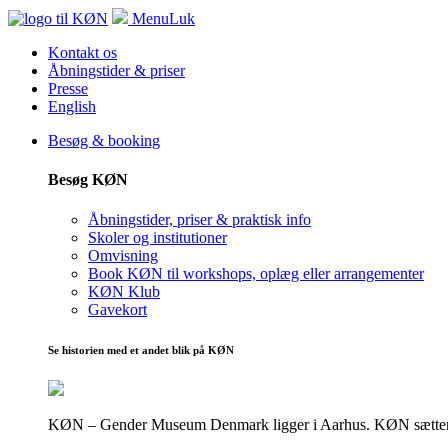
Menu
Luk
Kontakt os
Åbningstider & priser
Presse
English
Besøg & booking
Besøg KØN
Åbningstider, priser & praktisk info
Skoler og institutioner
Omvisning
Book KØN til workshops, oplæg eller arrangementer
KØN Klub
Gavekort
Se historien med et andet blik på KØN
KØN – Gender Museum Denmark ligger i Aarhus. KØN sætter fokus