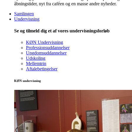
åbningstider, nyt fra caféen og en masse andre nyheder.
Samlingen
Undervisning
Se og tilmeld dig et af vores undervisningsforløb
KØN Undervisning
Professionsuddannelser
Ungdomsuddannelser
Udskoling
Mellemtrin
Aftalebetingelser
KØN undervisning