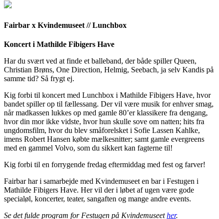
Fairbar x Kvindemuseet // Lunchbox
Koncert i Mathilde Fibigers Have
Har du svært ved at finde et balleband, der både spiller Queen,
Christian Brøns, One Direction, Helmig, Seebach, ja selv Kandis på
samme tid? Så frygt ej.
Kig forbi til koncert med Lunchbox i Mathilde Fibigers Have, hvor
bandet spiller op til fællessang. Der vil være musik for enhver smag,
når madkassen lukkes op med gamle 80’er klassikere fra dengang,
hvor din mor ikke vidste, hvor hun skulle sove om natten; hits fra
ungdomsfilm, hvor du blev småforelsket i Sofie Lassen Kahlke,
imens Robert Hansen købte mælkesnitter; samt gamle evergreens
med en gammel Volvo, som du sikkert kan fagterne til!
Kig forbi til en forrygende fredag eftermiddag med fest og farver!
Fairbar har i samarbejde med Kvindemuseet en bar i Festugen i
Mathilde Fibigers Have. Her vil der i løbet af ugen være gode
specialøl, koncerter, teater, sangaften og mange andre events.
Se det fulde program for Festugen på Kvindemuseet
her
.