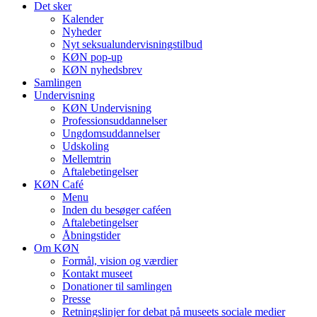
Det sker
Kalender
Nyheder
Nyt seksualundervisningstilbud
KØN pop-up
KØN nyhedsbrev
Samlingen
Undervisning
KØN Undervisning
Professionsuddannelser
Ungdomsuddannelser
Udskoling
Mellemtrin
Aftalebetingelser
KØN Café
Menu
Inden du besøger caféen
Aftalebetingelser
Åbningstider
Om KØN
Formål, vision og værdier
Kontakt museet
Donationer til samlingen
Presse
Retningslinjer for debat på museets sociale medier