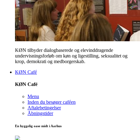
KØN tilbyder dialogbaserede og elevinddragende
undervisningsforløb om køn og ligestilling, seksualitet og
krop, demokrati og medborgerskab.
KØN Café
KØN Café
Menu
Inden du besøger caféen
Aftalebetingelser
Åbningstider
En hyggelig oase midt i Aarhus