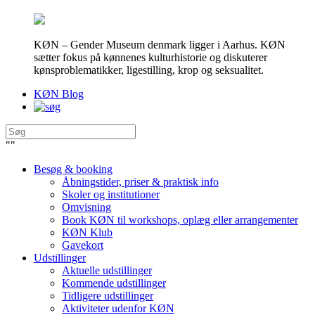
KØN – Gender Museum denmark ligger i Aarhus. KØN
sætter fokus på kønnenes kulturhistorie og diskuterer
kønsproblematikker, ligestilling, krop og seksualitet.
KØN Blog
"
"
Besøg & booking
Åbningstider, priser & praktisk info
Skoler og institutioner
Omvisning
Book KØN til workshops, oplæg eller arrangementer
KØN Klub
Gavekort
Udstillinger
Aktuelle udstillinger
Kommende udstillinger
Tidligere udstillinger
Aktiviteter udenfor KØN