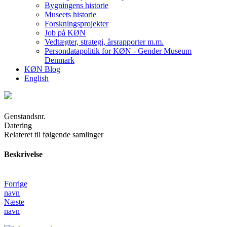
Bygningens historie
Museets historie
Forskningsprojekter
Job på KØN
Vedtægter, strategi, årsrapporter m.m.
Persondatapolitik for KØN - Gender Museum
Denmark
KØN Blog
English
Genstandsnr.
Datering
Relateret til følgende samlinger
Beskrivelse
Forrige
navn
Næste
navn