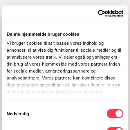
Menu
Denne hjemmeside bruger cookies
FAIRBAR X
Vi bruger cookies til at tilpasse vores indhold og
KVINDEMUSEET //
annoncer, til at vise dig funktioner til sociale medier og til
at analysere vores trafik. Vi deler også oplysninger om
FORTÆLLECAFÉ
din brug af vores hjemmeside med vores partnere inden
07.09.2018 · 17 - 18.45
for sociale medier, annonceringspartnere og
analysepartnere. Vores partnere kan kombinere disse
data med andre oplysninger, du har givet dem, eller som
de har indsamlet fra din brug af deres tjenester.
Samtykkevalg
Nødvendig