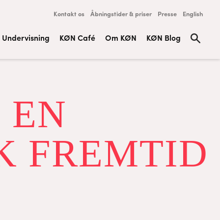
Kontakt os
Åbningstider & priser
Presse
English
Undervisning
KØN Café
Om KØN
KØN Blog
 EN
K FREMTID