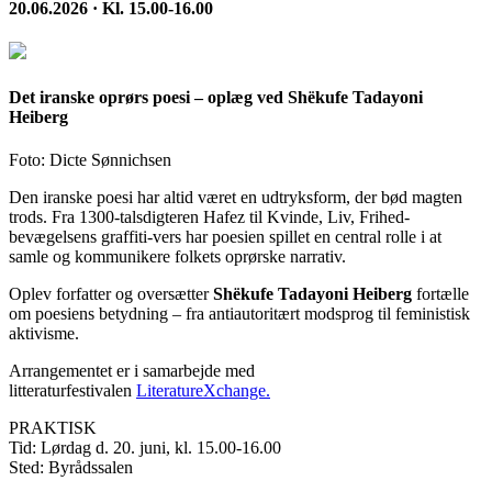
20.06.2026 · Kl. 15.00-16.00
Det iranske oprørs poesi – oplæg ved Shëkufe Tadayoni
Heiberg
Foto: Dicte Sønnichsen
Den iranske poesi har altid været en udtryksform, der bød magten
trods. Fra 1300-talsdigteren Hafez til Kvinde, Liv, Frihed-
bevægelsens graffiti-vers har poesien spillet en central rolle i at
samle og kommunikere folkets oprørske narrativ.
Oplev forfatter og oversætter
Shëkufe Tadayoni Heiberg
fortælle
om poesiens betydning – fra antiautoritært modsprog til feministisk
aktivisme.
Arrangementet er i samarbejde med
litteraturfestivalen
LiteratureXchange.
PRAKTISK
Tid: Lørdag d. 20. juni, kl. 15.00-16.00
Sted: Byrådssalen