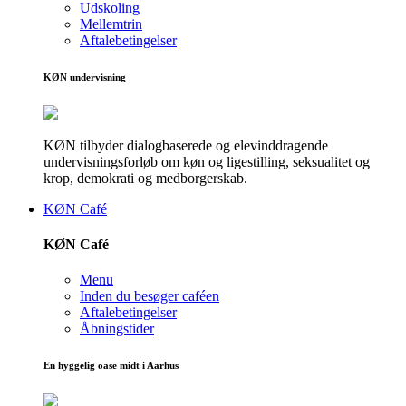
Udskoling
Mellemtrin
Aftalebetingelser
KØN undervisning
KØN tilbyder dialogbaserede og elevinddragende
undervisningsforløb om køn og ligestilling, seksualitet og
krop, demokrati og medborgerskab.
KØN Café
KØN Café
Menu
Inden du besøger caféen
Aftalebetingelser
Åbningstider
En hyggelig oase midt i Aarhus