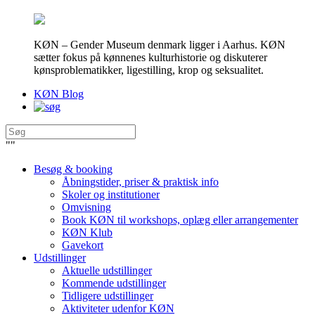
KØN – Gender Museum denmark ligger i Aarhus. KØN
sætter fokus på kønnenes kulturhistorie og diskuterer
kønsproblematikker, ligestilling, krop og seksualitet.
KØN Blog
"
"
Besøg & booking
Åbningstider, priser & praktisk info
Skoler og institutioner
Omvisning
Book KØN til workshops, oplæg eller arrangementer
KØN Klub
Gavekort
Udstillinger
Aktuelle udstillinger
Kommende udstillinger
Tidligere udstillinger
Aktiviteter udenfor KØN