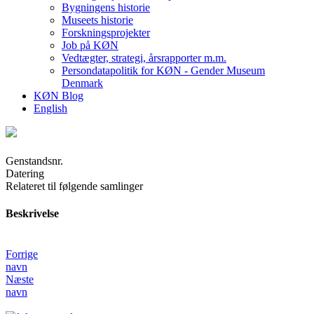
Bygningens historie
Museets historie
Forskningsprojekter
Job på KØN
Vedtægter, strategi, årsrapporter m.m.
Persondatapolitik for KØN - Gender Museum
Denmark
KØN Blog
English
Genstandsnr.
Datering
Relateret til følgende samlinger
Beskrivelse
Forrige
navn
Næste
navn