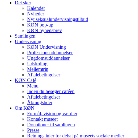
Det sker
Kalender
Nyheder
Nyt seksualundervisningstilbud
KØN pop-up
KØN nyhedsbrev
Samlingen
Undervisning
KØN Undervisning
Professionsuddannelser
Ungdomsuddannelser
Udskoling
Mellemtrin
Aftalebetingelser
KØN Café
Menu
Inden du besøger caféen
Aftalebetingelser
Åbningstider
Om KØN
Formål, vision og værdier
Kontakt museet
Donationer til samlingen
Presse
Retningslinjer for debat på museets sociale medier