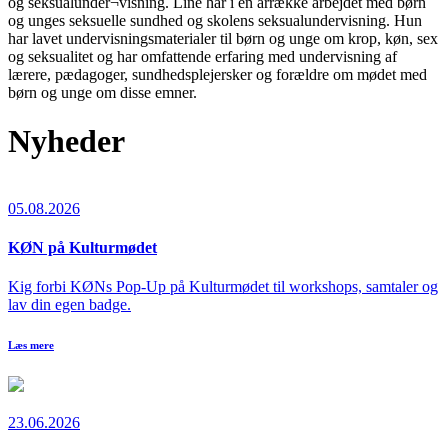
og seksualunder¬visning. Line har i en årrække arbejdet med børn
og unges seksuelle sundhed og skolens seksualundervisning. Hun
har lavet undervisningsmaterialer til børn og unge om krop, køn, sex
og seksualitet og har omfattende erfaring med undervisning af
lærere, pædagoger, sundhedsplejersker og forældre om mødet med
børn og unge om disse emner.
Nyheder
05.08.2026
KØN på Kulturmødet
Kig forbi KØNs Pop-Up på Kulturmødet til workshops, samtaler og
lav din egen badge.
Læs mere
23.06.2026