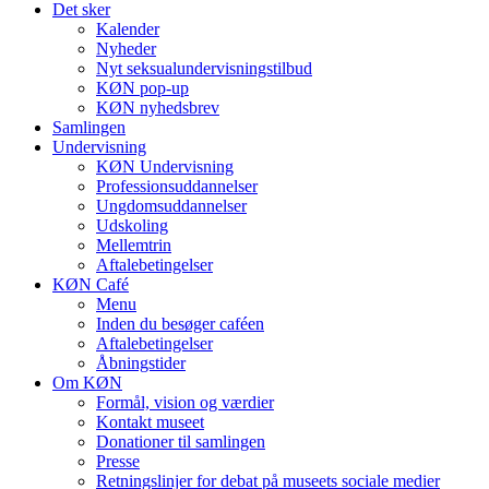
Det sker
Kalender
Nyheder
Nyt seksualundervisningstilbud
KØN pop-up
KØN nyhedsbrev
Samlingen
Undervisning
KØN Undervisning
Professionsuddannelser
Ungdomsuddannelser
Udskoling
Mellemtrin
Aftalebetingelser
KØN Café
Menu
Inden du besøger caféen
Aftalebetingelser
Åbningstider
Om KØN
Formål, vision og værdier
Kontakt museet
Donationer til samlingen
Presse
Retningslinjer for debat på museets sociale medier