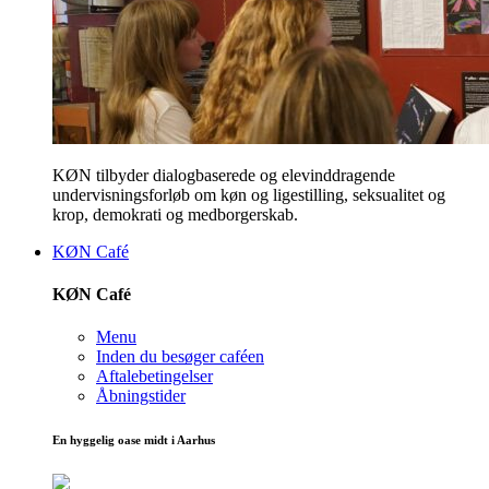
KØN tilbyder dialogbaserede og elevinddragende
undervisningsforløb om køn og ligestilling, seksualitet og
krop, demokrati og medborgerskab.
KØN Café
KØN Café
Menu
Inden du besøger caféen
Aftalebetingelser
Åbningstider
En hyggelig oase midt i Aarhus