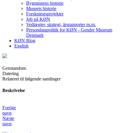
Bygningens historie
Museets historie
Forskningsprojekter
Job på KØN
Vedtægter, strategi, årsrapporter m.m.
Persondatapolitik for KØN - Gender Museum
Denmark
KØN Blog
English
Genstandsnr.
Datering
Relateret til følgende samlinger
Beskrivelse
Forrige
navn
Næste
navn