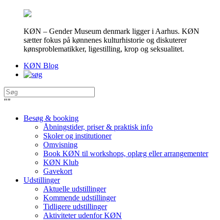
KØN – Gender Museum denmark ligger i Aarhus. KØN
sætter fokus på kønnenes kulturhistorie og diskuterer
kønsproblematikker, ligestilling, krop og seksualitet.
KØN Blog
"
"
Besøg & booking
Åbningstider, priser & praktisk info
Skoler og institutioner
Omvisning
Book KØN til workshops, oplæg eller arrangementer
KØN Klub
Gavekort
Udstillinger
Aktuelle udstillinger
Kommende udstillinger
Tidligere udstillinger
Aktiviteter udenfor KØN