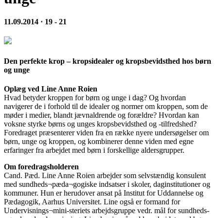
11.09.2014 · 19 - 21
Den perfekte krop – kropsidealer og kropsbevidsthed hos børn
og unge
Oplæg ved Line Anne Roien
Hvad betyder kroppen for børn og unge i dag? Og hvordan
navigerer de i forhold til de idealer og normer om kroppen, som de
møder i medier, blandt jævnaldrende og forældre? Hvordan kan
voksne styrke børns og unges kropsbevidsthed og -tilfredshed?
Foredraget præsenterer viden fra en række nyere undersøgelser om
børn, unge og kroppen, og kombinerer denne viden med egne
erfaringer fra arbejdet med børn i forskellige aldersgrupper.
Om foredragsholderen
Cand. Pæd. Line Anne Roien arbejder som selvstændig konsulent
med sundheds¬pæda¬gogiske indsatser i skoler, daginstitutioner og
kommuner. Hun er herudover ansat på Institut for Uddannelse og
Pædagogik, Aarhus Universitet. Line også er formand for
Undervisnings¬mini-steriets arbejdsgruppe vedr. mål for sundheds-