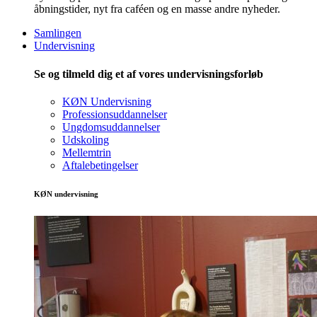
åbningstider, nyt fra caféen og en masse andre nyheder.
Samlingen
Undervisning
Se og tilmeld dig et af vores undervisningsforløb
KØN Undervisning
Professionsuddannelser
Ungdomsuddannelser
Udskoling
Mellemtrin
Aftalebetingelser
KØN undervisning