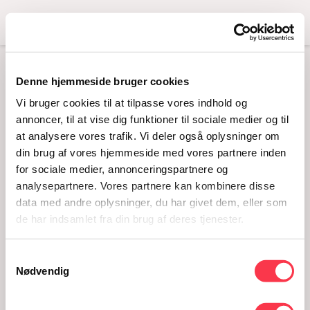
Menu
Denne hjemmeside bruger cookies
CROQUIS, KROP OG
Vi bruger cookies til at tilpasse vores indhold og
KUNST
annoncer, til at vise dig funktioner til sociale medier og til
at analysere vores trafik. Vi deler også oplysninger om
13.08.2025 · Kl. 16:30-17:30
din brug af vores hjemmeside med vores partnere inden
for sociale medier, annonceringspartnere og
analysepartnere. Vores partnere kan kombinere disse
data med andre oplysninger, du har givet dem, eller som
de har indsamlet fra din brug af deres tjenester.
Samtykkevalg
Nødvendig