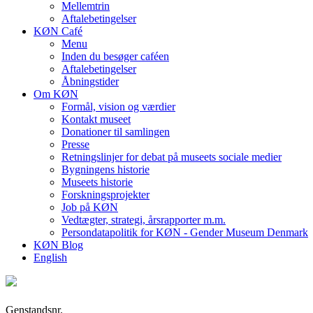
Mellemtrin
Aftalebetingelser
KØN Café
Menu
Inden du besøger caféen
Aftalebetingelser
Åbningstider
Om KØN
Formål, vision og værdier
Kontakt museet
Donationer til samlingen
Presse
Retningslinjer for debat på museets sociale medier
Bygningens historie
Museets historie
Forskningsprojekter
Job på KØN
Vedtægter, strategi, årsrapporter m.m.
Persondatapolitik for KØN - Gender Museum Denmark
KØN Blog
English
Genstandsnr.