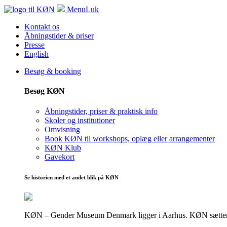
Menu
Luk
Kontakt os
Åbningstider & priser
Presse
English
Besøg & booking
Besøg KØN
Åbningstider, priser & praktisk info
Skoler og institutioner
Omvisning
Book KØN til workshops, oplæg eller arrangementer
KØN Klub
Gavekort
Se historien med et andet blik på KØN
KØN – Gender Museum Denmark ligger i Aarhus. KØN sætter fokus