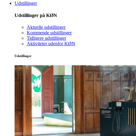
Udstillinger
Udstillinger på KØN
Aktuelle udstillinger
Kommende udstillinger
Tidligere udstillinger
Aktiviteter udenfor KØN
Udstillinger