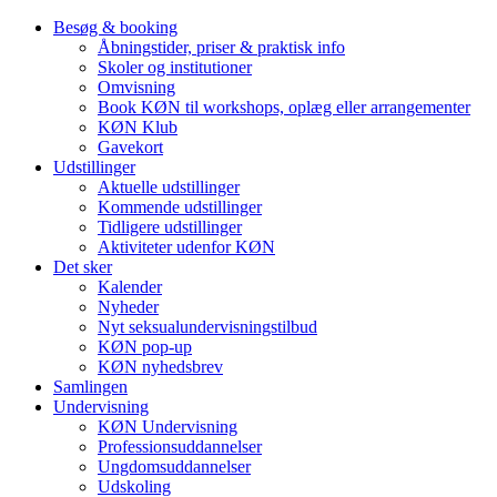
Besøg & booking
Åbningstider, priser & praktisk info
Skoler og institutioner
Omvisning
Book KØN til workshops, oplæg eller arrangementer
KØN Klub
Gavekort
Udstillinger
Aktuelle udstillinger
Kommende udstillinger
Tidligere udstillinger
Aktiviteter udenfor KØN
Det sker
Kalender
Nyheder
Nyt seksualundervisningstilbud
KØN pop-up
KØN nyhedsbrev
Samlingen
Undervisning
KØN Undervisning
Professionsuddannelser
Ungdomsuddannelser
Udskoling