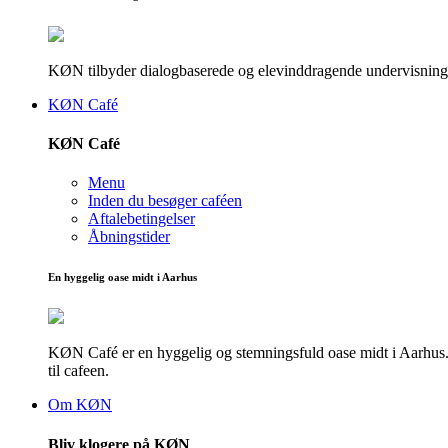
KØN tilbyder dialogbaserede og elevinddragende undervisningsf
KØN Café
KØN Café
Menu
Inden du besøger caféen
Aftalebetingelser
Åbningstider
En hyggelig oase midt i Aarhus
KØN Café er en hyggelig og stemningsfuld oase midt i Aarhus. He
til cafeen.
Om KØN
Bliv klogere på KØN