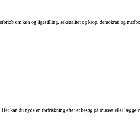
orløb om køn og ligestilling, seksualitet og krop, demokrati og medb
r kan du nyde en forfriskning efter et besøg på museet eller lægge vejen