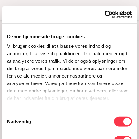
Menu
Denne hjemmeside bruger cookies
ARRANGEMENT FOR
Vi bruger cookies til at tilpasse vores indhold og
VENNER AF
annoncer, til at vise dig funktioner til sociale medier og til
at analysere vores trafik. Vi deler også oplysninger om
KVINDEMUSEET
din brug af vores hjemmeside med vores partnere inden
07.05.2014 · 16 - 17
for sociale medier, annonceringspartnere og
analysepartnere. Vores partnere kan kombinere disse
data med andre oplysninger, du har givet dem, eller som
de har indsamlet fra din brug af deres tjenester.
Samtykkevalg
Nødvendig