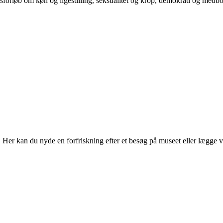
orløb om køn og ligestilling, seksualitet og krop, demokrati og medb
r kan du nyde en forfriskning efter et besøg på museet eller lægge vejen