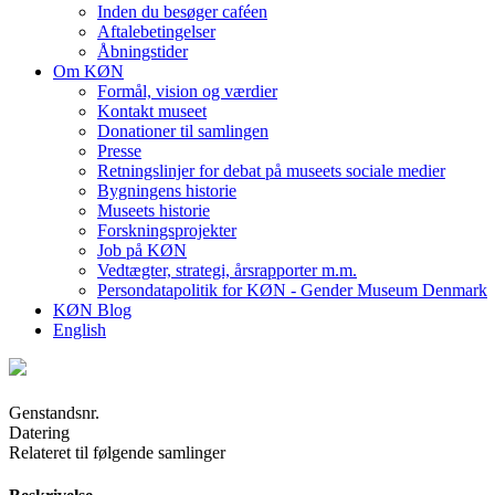
Inden du besøger caféen
Aftalebetingelser
Åbningstider
Om KØN
Formål, vision og værdier
Kontakt museet
Donationer til samlingen
Presse
Retningslinjer for debat på museets sociale medier
Bygningens historie
Museets historie
Forskningsprojekter
Job på KØN
Vedtægter, strategi, årsrapporter m.m.
Persondatapolitik for KØN - Gender Museum Denmark
KØN Blog
English
Genstandsnr.
Datering
Relateret til følgende samlinger