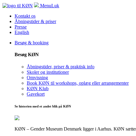
Menu
Luk
Kontakt os
Åbningstider & priser
Presse
English
Besøg & booking
Besøg KØN
Åbningstider, priser & praktisk info
Skoler og institutioner
Omvisning
Book KØN til workshops, oplæg eller arrangementer
KØN Klub
Gavekort
Se historien med et andet blik på KØN
KØN – Gender Museum Denmark ligger i Aarhus. KØN sætter fokus