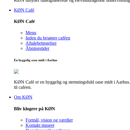
KØN tilbyder dialogbaserede og elevinddragende undervisningsf
KØN Café
KØN Café
Menu
Inden du besøger caféen
Aftalebetingelser
Åbningstider
En hyggelig oase midt i Aarhus
KØN Café er en hyggelig og stemningsfuld oase midt i Aarhus. He
til cafeen.
Om KØN
Bliv klogere på KØN
Formål, vision og værdier
Kontakt museet