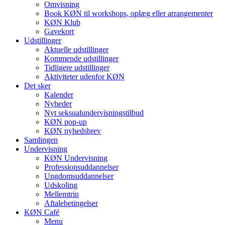
Omvisning
Book KØN til workshops, oplæg eller arrangementer
KØN Klub
Gavekort
Udstillinger
Aktuelle udstillinger
Kommende udstillinger
Tidligere udstillinger
Aktiviteter udenfor KØN
Det sker
Kalender
Nyheder
Nyt seksualundervisningstilbud
KØN pop-up
KØN nyhedsbrev
Samlingen
Undervisning
KØN Undervisning
Professionsuddannelser
Ungdomsuddannelser
Udskoling
Mellemtrin
Aftalebetingelser
KØN Café
Menu