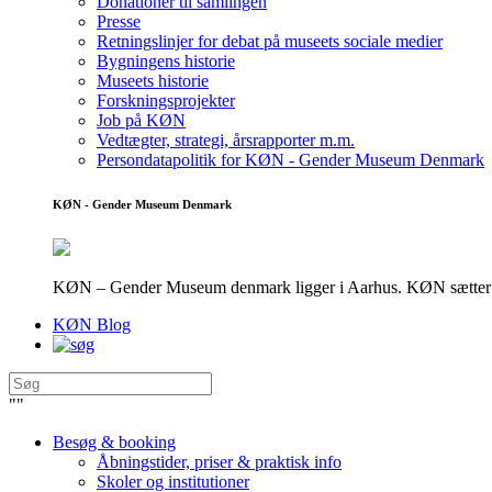
Donationer til samlingen
Presse
Retningslinjer for debat på museets sociale medier
Bygningens historie
Museets historie
Forskningsprojekter
Job på KØN
Vedtægter, strategi, årsrapporter m.m.
Persondatapolitik for KØN - Gender Museum Denmark
KØN - Gender Museum Denmark
KØN – Gender Museum denmark ligger i Aarhus. KØN sætter fokus
KØN Blog
"
"
Besøg & booking
Åbningstider, priser & praktisk info
Skoler og institutioner