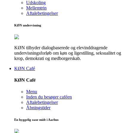
Udskoling
Mellemtrin
Aftalebetingelser
KØN undervisning
KØN tilbyder dialogbaserede og elevinddragende
undervisningsforløb om køn og ligestilling, seksualitet og
krop, demokrati og medborgerskab.
KØN Café
KØN Café
Menu
Inden du besøger caféen
Aftalebetingelser
Åbningstider
En hyggelig oase midt i Aarhus