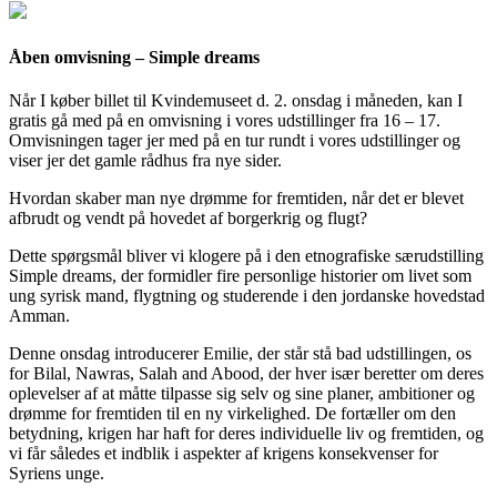
Åben omvisning – Simple dreams
Når I køber billet til Kvindemuseet d. 2. onsdag i måneden, kan I
gratis gå med på en omvisning i vores udstillinger fra 16 – 17.
Omvisningen tager jer med på en tur rundt i vores udstillinger og
viser jer det gamle rådhus fra nye sider.
Hvordan skaber man nye drømme for fremtiden, når det er blevet
afbrudt og vendt på hovedet af borgerkrig og flugt?
Dette spørgsmål bliver vi klogere på i den etnografiske særudstilling
Simple dreams, der formidler fire personlige historier om livet som
ung syrisk mand, flygtning og studerende i den jordanske hovedstad
Amman.
Denne onsdag introducerer Emilie, der står stå bad udstillingen, os
for Bilal, Nawras, Salah and Abood, der hver især beretter om deres
oplevelser af at måtte tilpasse sig selv og sine planer, ambitioner og
drømme for fremtiden til en ny virkelighed. De fortæller om den
betydning, krigen har haft for deres individuelle liv og fremtiden, og
vi får således et indblik i aspekter af krigens konsekvenser for
Syriens unge.