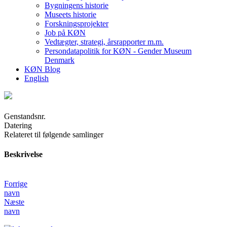
Bygningens historie
Museets historie
Forskningsprojekter
Job på KØN
Vedtægter, strategi, årsrapporter m.m.
Persondatapolitik for KØN - Gender Museum
Denmark
KØN Blog
English
Genstandsnr.
Datering
Relateret til følgende samlinger
Beskrivelse
Forrige
navn
Næste
navn