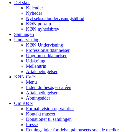
Det sker
Kalender
Nyheder
Nyt seksualundervisningstilbud
KØN pop-up
KØN nyhedsbrev
Samlingen
Undervisning
KØN Undervisning
Professionsuddannelser
Ungdomsuddannelser
Udskoling
Mellemtrin
Aftalebetingelser
KØN Café
Menu
Inden du besøger caféen
Aftalebetingelser
Åbningstider
Om KØN
Formål, vision og værdier
Kontakt museet
Donationer til samlingen
Presse
Retningslinjer for debat på museets sociale medier