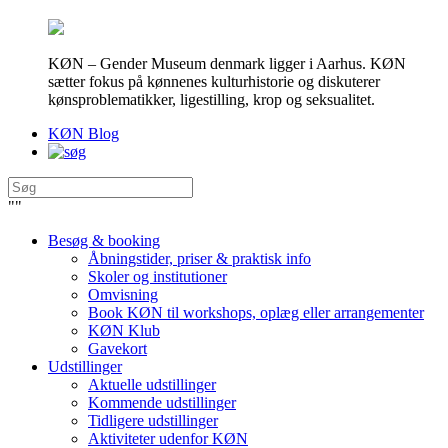
KØN – Gender Museum denmark ligger i Aarhus. KØN
sætter fokus på kønnenes kulturhistorie og diskuterer
kønsproblematikker, ligestilling, krop og seksualitet.
KØN Blog
"
"
Besøg & booking
Åbningstider, priser & praktisk info
Skoler og institutioner
Omvisning
Book KØN til workshops, oplæg eller arrangementer
KØN Klub
Gavekort
Udstillinger
Aktuelle udstillinger
Kommende udstillinger
Tidligere udstillinger
Aktiviteter udenfor KØN