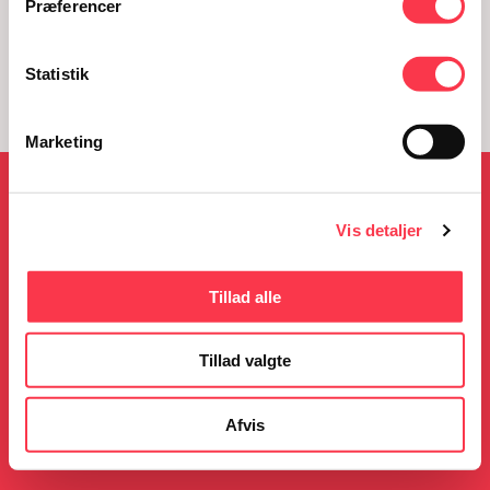
Præferencer
Statistik
Marketing
NYHEDER
Vis detaljer
Tillad alle
05.08.2026
23.06.2026
KØN på Kulturmødet
Gratis guidede ture i
Tillad valgte
sommerferien
Læs mere
Læs mere
Afvis