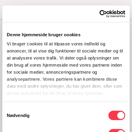
Menu
Denne hjemmeside bruger cookies
COVER_FLUX
Vi bruger cookies til at tilpasse vores indhold og
annoncer, til at vise dig funktioner til sociale medier og til
at analysere vores trafik. Vi deler også oplysninger om
din brug af vores hjemmeside med vores partnere inden
for sociale medier, annonceringspartnere og
analysepartnere. Vores partnere kan kombinere disse
data med andre oplysninger, du har givet dem, eller som
de har indsamlet fra din brug af deres tjenester.
Samtykkevalg
cover_flux
Nødvendig