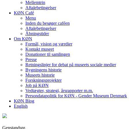
Mellemtrin
Aftalebetingelser
KØN Café
Menu
Inden du besøger caféen
Aftalebetingelser
Åbningstider
Om KØN
Formål, vision og værdier
Kontakt museet
Donationer til samlingen
Presse
Retningslinjer for debat på museets sociale medier
Bygningens historie
Museets historie
Forskningsprojekter
Job på KØN
Vedtægter, strategi, årsrapporter m.m.
Persondatapolitik for KØN - Gender Museum Denmark
KØN Blog
English
Genstandsnr.