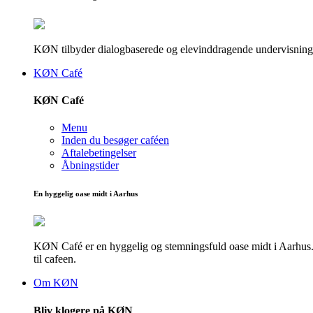
KØN tilbyder dialogbaserede og elevinddragende undervisningsf
KØN Café
KØN Café
Menu
Inden du besøger caféen
Aftalebetingelser
Åbningstider
En hyggelig oase midt i Aarhus
KØN Café er en hyggelig og stemningsfuld oase midt i Aarhus. He
til cafeen.
Om KØN
Bliv klogere på KØN