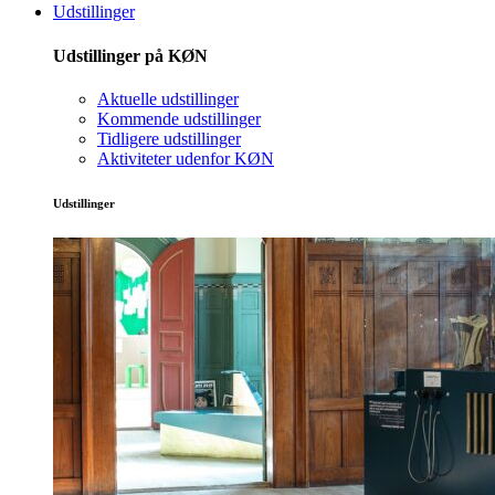
Udstillinger
Udstillinger på KØN
Aktuelle udstillinger
Kommende udstillinger
Tidligere udstillinger
Aktiviteter udenfor KØN
Udstillinger