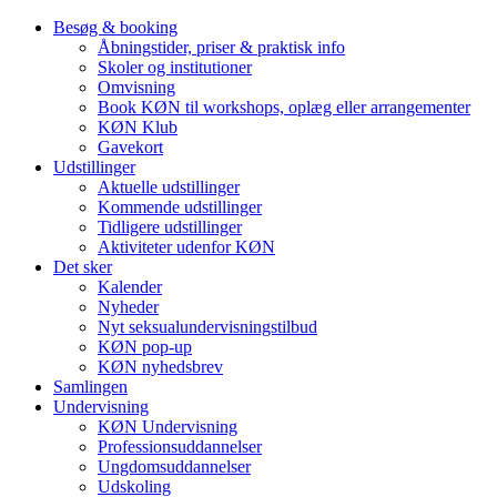
Besøg & booking
Åbningstider, priser & praktisk info
Skoler og institutioner
Omvisning
Book KØN til workshops, oplæg eller arrangementer
KØN Klub
Gavekort
Udstillinger
Aktuelle udstillinger
Kommende udstillinger
Tidligere udstillinger
Aktiviteter udenfor KØN
Det sker
Kalender
Nyheder
Nyt seksualundervisningstilbud
KØN pop-up
KØN nyhedsbrev
Samlingen
Undervisning
KØN Undervisning
Professionsuddannelser
Ungdomsuddannelser
Udskoling