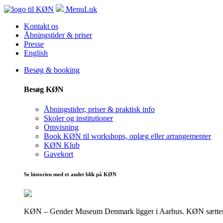
Menu
Luk
Kontakt os
Åbningstider & priser
Presse
English
Besøg & booking
Besøg KØN
Åbningstider, priser & praktisk info
Skoler og institutioner
Omvisning
Book KØN til workshops, oplæg eller arrangementer
KØN Klub
Gavekort
Se historien med et andet blik på KØN
KØN – Gender Museum Denmark ligger i Aarhus. KØN sætter fokus