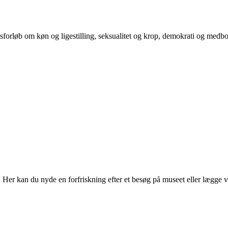
orløb om køn og ligestilling, seksualitet og krop, demokrati og medb
r kan du nyde en forfriskning efter et besøg på museet eller lægge vejen