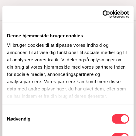
Menu
Denne hjemmeside bruger cookies
VÆKSTLAG I
Vi bruger cookies til at tilpasse vores indhold og
AARHUS –
annoncer, til at vise dig funktioner til sociale medier og til
at analysere vores trafik. Vi deler også oplysninger om
KØNSFORSKNING OG
din brug af vores hjemmeside med vores partnere inden
DRINKS
for sociale medier, annonceringspartnere og
analysepartnere. Vores partnere kan kombinere disse
20.04.2017 · 16 - 18.30
data med andre oplysninger, du har givet dem, eller som
de har indsamlet fra din brug af deres tjenester.
Samtykkevalg
Nødvendig