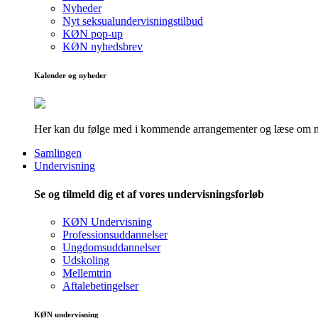
Nyheder
Nyt seksualundervisningstilbud
KØN pop-up
KØN nyhedsbrev
Kalender og nyheder
Her kan du følge med i kommende arrangementer og læse om nye
Samlingen
Undervisning
Se og tilmeld dig et af vores undervisningsforløb
KØN Undervisning
Professionsuddannelser
Ungdomsuddannelser
Udskoling
Mellemtrin
Aftalebetingelser
KØN undervisning