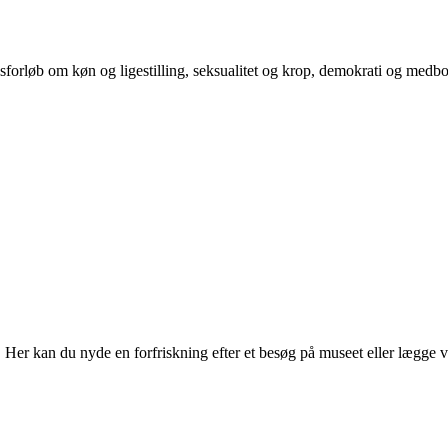
orløb om køn og ligestilling, seksualitet og krop, demokrati og medb
r kan du nyde en forfriskning efter et besøg på museet eller lægge vejen