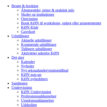
Besøg & booking
Åbningstider, priser & praktisk info
Skoler og institutioner
Omvisning
Book KØN til workshops, oplæg eller arrangementer
KØN Klub
Gavekort
Udstillinger
Aktuelle udstillinger
Kommende udstillinger
Tidligere udstillinger
Aktiviteter udenfor KØN
Det sker
Kalender
Nyheder
Nyt seksualundervisningstilbud
KØN pop-up
KØN nyhedsbrev
Samlingen
Undervisning
KØN Undervisning
Professionsuddannelser
Ungdomsuddannelser
Udskoling