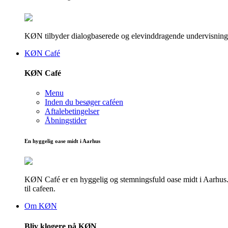
KØN tilbyder dialogbaserede og elevinddragende undervisningsf
KØN Café
KØN Café
Menu
Inden du besøger caféen
Aftalebetingelser
Åbningstider
En hyggelig oase midt i Aarhus
KØN Café er en hyggelig og stemningsfuld oase midt i Aarhus. He
til cafeen.
Om KØN
Bliv klogere på KØN