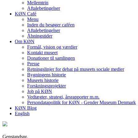
Mellemtrin
Aftalebetingelser
KØN Café
Menu
Inden du besøger caféen
Aftalebetingelser
Åbningstider
Om KØN
Formål, vision og værdier
Kontakt museet
Donationer til samlingen
Presse
Retningslinjer for debat på museets sociale medier
Bygningens historie
Museets historie
Forskningsprojekter
Job på KØN
Vedtægter, strategi, årsrapporter m.m.
Persondatapolitik for KØN - Gender Museum Denmark
KØN Blog
English
Genstandsnr.