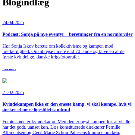
Blogindlæg
24.04.2025
Podcast: Sonja på nye eventyr – beretninger fra en normbryder
Hør Sonja Iskov berette om kollektivisme og kampen mod
uretfærdighed. Om at rejse i mere end 70 lande og blive en af de
første kvindelige, danske krigsfotografer.
Læs mere
21.02.2025
Kvindekampen ikke er den eneste kamp, vi skal kæmpe, hvis vi
ønsker et mere ligestillet samfund
Feminismen er kvindekamp. Men den er også kampen for, at vi alle
har det godt, uanset køn. Læs konstituerede direktører Pernille
Albrechtsen og Cecil Marie Schou Pallesens klumme om køn,