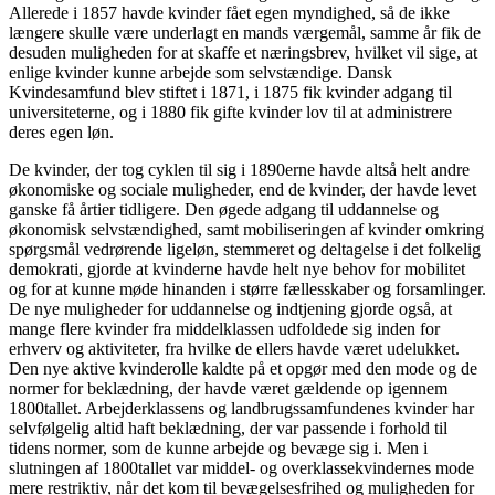
Allerede i 1857 havde kvinder fået egen myndighed, så de ikke
længere skulle være underlagt en mands værgemål, samme år fik de
desuden muligheden for at skaffe et næringsbrev, hvilket vil sige, at
enlige kvinder kunne arbejde som selvstændige. Dansk
Kvindesamfund blev stiftet i 1871, i 1875 fik kvinder adgang til
universiteterne, og i 1880 fik gifte kvinder lov til at administrere
deres egen løn.
De kvinder, der tog cyklen til sig i 1890erne havde altså helt andre
økonomiske og sociale muligheder, end de kvinder, der havde levet
ganske få årtier tidligere. Den øgede adgang til uddannelse og
økonomisk selvstændighed, samt mobiliseringen af kvinder omkring
spørgsmål vedrørende ligeløn, stemmeret og deltagelse i det folkelig
demokrati, gjorde at kvinderne havde helt nye behov for mobilitet
og for at kunne møde hinanden i større fællesskaber og forsamlinger.
De nye muligheder for uddannelse og indtjening gjorde også, at
mange flere kvinder fra middelklassen udfoldede sig inden for
erhverv og aktiviteter, fra hvilke de ellers havde været udelukket.
Den nye aktive kvinderolle kaldte på et opgør med den mode og de
normer for beklædning, der havde været gældende op igennem
1800tallet. Arbejderklassens og landbrugssamfundenes kvinder har
selvfølgelig altid haft beklædning, der var passende i forhold til
tidens normer, som de kunne arbejde og bevæge sig i. Men i
slutningen af 1800tallet var middel- og overklassekvindernes mode
mere restriktiv, når det kom til bevægelsesfrihed og muligheden for