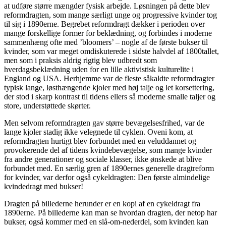
at udføre større mængder fysisk arbejde. Løsningen på dette blev
reformdragten, som mange særligt unge og progressive kvinder tog
til sig i 1890erne. Begrebet reformdragt dækker i perioden over
mange forskellige former for beklædning, og forbindes i moderne
sammenhæng ofte med ’bloomers’ – nogle af de første bukser til
kvinder, som var meget omdiskuterede i sidste halvdel af 1800tallet,
men som i praksis aldrig rigtig blev udbredt som
hverdagsbeklædning uden for en lille aktivistisk kulturelite i
England og USA. Herhjemme var de fleste såkaldte reformdragter
typisk lange, løsthængende kjoler med høj talje og let korsettering,
der stod i skarp kontrast til tidens ellers så moderne smalle taljer og
store, understøttede skørter.
Men selvom reformdragten gav større bevægelsesfrihed, var de
lange kjoler stadig ikke velegnede til cyklen. Oveni kom, at
reformdragten hurtigt blev forbundet med en veluddannet og
provokerende del af tidens kvindebevægelse, som mange kvinder
fra andre generationer og sociale klasser, ikke ønskede at blive
forbundet med. En særlig gren af 1890ernes generelle dragtreform
for kvinder, var derfor også cykeldragten: Den første almindelige
kvindedragt med bukser!
Dragten på billederne herunder er en kopi af en cykeldragt fra
1890erne. På billederne kan man se hvordan dragten, der netop har
bukser, også kommer med en slå-om-nederdel, som kvinden kan