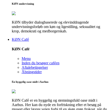
KØN undervisning
KØN tilbyder dialogbaserede og elevinddragende
undervisningsforløb om køn og ligestilling, seksualitet og
krop, demokrati og medborgerskab.
KØN Café
KØN Café
Menu
Inden du besøger caféen
Aftalebetingelser
Åbningstider
En hyggelig oase midt i Aarhus
KØN Café er en hyggelig og stemningsfuld oase midt i
Aarhus. Her kan du nyde en forfriskning efter et besøg på
museet eller lægge vejen forbi til en skøn grøn frokost, når du