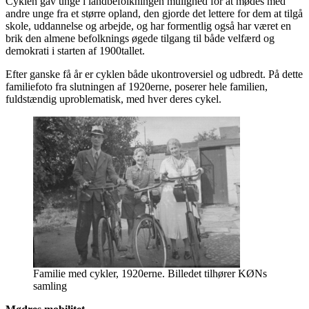
Cyklen gav unge i landbefolkningen mulighed for at mødes med
andre unge fra et større opland, den gjorde det lettere for dem at tilgå
skole, uddannelse og arbejde, og har formentlig også har været en
brik den almene befolknings øgede tilgang til både velfærd og
demokrati i starten af 1900tallet.
Efter ganske få år er cyklen både ukontroversiel og udbredt. På dette
familiefoto fra slutningen af 1920erne, poserer hele familien,
fuldstændig uproblematisk, med hver deres cykel.
Familie med cykler, 1920erne. Billedet tilhører KØNs
samling