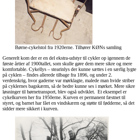
Børne-cykelstol fra 1920erne. Tilhører KØNs samling
Generelt kom der er en del ekstra-udstyr til cykler op igennem de
første årtier af 1900tallet, som skulle gøre dem mere sikre og mere
komfortable. Cykellys – stearinlys der kunne sættes i en særlig lygte
på cyklen – findes allerede tilbage fra 1896, og under 2.
verdenskrig, hvor gaderne var mørklagte, malede man hvide striber
på cyklernes bagskærm, så de bedre kunne ses i mørket. Mere sikre
løsninger til børnetransport, blev også udviklet. Et eksempel er
cykelkurven her fra 1950erne. Kurven er permanent fæstnet til
styret, og barnet har fået en vindskærm og støtte til fødderne, så det
sidder mere sikkert i kurven.