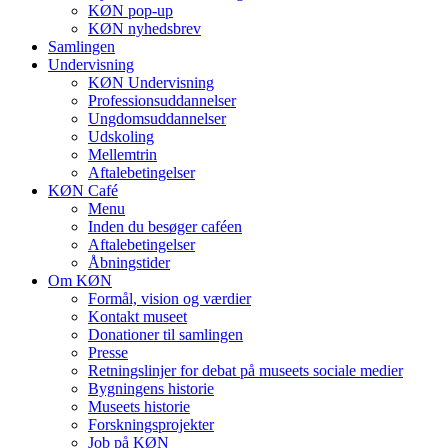
KØN pop-up
KØN nyhedsbrev
Samlingen
Undervisning
KØN Undervisning
Professionsuddannelser
Ungdomsuddannelser
Udskoling
Mellemtrin
Aftalebetingelser
KØN Café
Menu
Inden du besøger caféen
Aftalebetingelser
Åbningstider
Om KØN
Formål, vision og værdier
Kontakt museet
Donationer til samlingen
Presse
Retningslinjer for debat på museets sociale medier
Bygningens historie
Museets historie
Forskningsprojekter
Job på KØN