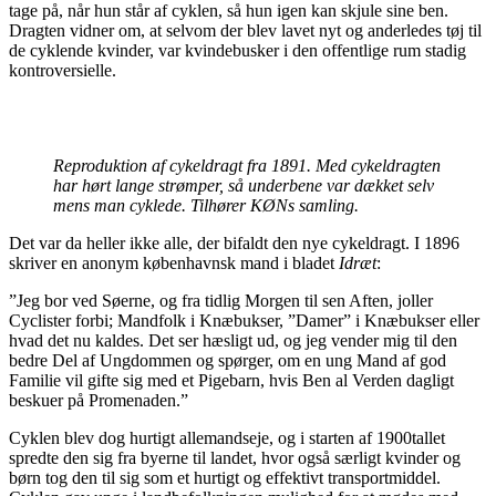
tage på, når hun står af cyklen, så hun igen kan skjule sine ben.
Dragten vidner om, at selvom der blev lavet nyt og anderledes tøj til
de cyklende kvinder, var kvindebusker i den offentlige rum stadig
kontroversielle.
Reproduktion af cykeldragt fra 1891. Med cykeldragten
har hørt lange strømper, så underbene var dækket selv
mens man cyklede. Tilhører KØNs samling.
Det var da heller ikke alle, der bifaldt den nye cykeldragt. I 1896
skriver en anonym københavnsk mand i bladet
Idræt
:
”Jeg bor ved Søerne, og fra tidlig Morgen til sen Aften, joller
Cyclister forbi; Mandfolk i Knæbukser, ”Damer” i Knæbukser eller
hvad det nu kaldes. Det ser hæsligt ud, og jeg vender mig til den
bedre Del af Ungdommen og spørger, om en ung Mand af god
Familie vil gifte sig med et Pigebarn, hvis Ben al Verden dagligt
beskuer på Promenaden.”
Cyklen blev dog hurtigt allemandseje, og i starten af 1900tallet
spredte den sig fra byerne til landet, hvor også særligt kvinder og
børn tog den til sig som et hurtigt og effektivt transportmiddel.