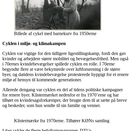
Billede af cykel med barnekurv fra 1950erne
Cyklen i miljø- og klimakampen
Cyklen var vigtige for den tidligere ligestillingskamp, fordi den gav
kvinder og arbejdere større mobilitet og bevægelsesfrihed. Men også
i 70ernes kvindebevægelser spillede cyklen en rolle. I 70erne
begyndte flere at være bekymrede over luftforurening i de større
byer, og datidens kvindebevægelse protesterede hyppigt for et renere
miljø af hensyn til kommende generationer.
Allerede dengang var cyklen en del af tidens politiske kampagner
for renere byer. Klistermærket nedenfor er fra 1970’erne og har
tilhørt en kvindesagsforkæmper, der brugte dem til at sætte på breve
og beskeder, som hun sendte til sin familie og venner.
Klistermærke fra 1970erne. Tilhører KØNs samling
I dag cykler de fleste befolkningsgrupper. DTUs