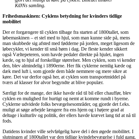
KØNs samling.
Frihedsmaskinen: Cyklens betydning for kvinders tidlige
mobilitet
Der er forgængere til cyklen tilbage fra starten af 1800tallet, som
løbemaskinen – et stel med to hjul, som man kunne side på, mens
man skubbede sig afsted med fødderne på jorden, meget ligesom de
løbecykler, vi kender til små børn i dag. De fleste kender sikkert
også Væltepeteren, som havde pedaler direkte på hjulet, ingen
kæde, og to hjul af forskellige størrelser. Men cyklen, som vi kender
den, blev almindelig i 1890erne. Her fik cyklerne nemlig kæde og
dæk med luft i, som gjorde dem både nemmere og mere sikre at
køre. Det var derfor også her, at cyklen som transportmiddel på
tværs af klasser for alvor begyndte at blive populær.
Særligt for de mange, der ikke havde råd til bil eller chauffør, blev
cyklen en mulighed for hurtigt og nemt at komme rundt i byerne.
Cyklerne udvidede folks bevægelsesområder, og gjorde det f.eks.
muligt at søge arbejde længere fra ens hjem og i højere grad at
deltage i kulturliv og politik, der ellers havde krævet lang tid at nå til
fods.
Datidens kvinder ville selvfølgelig have del i den øgede mobilitet. I
slutningen af 1800tallet var den tidlige kvindebevægelse i fuld gang.