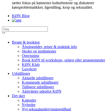
sætter fokus på kønnenes kulturhistorie og diskuterer
kønsproblematikker, ligestilling, krop og seksualitet.
KØN Blog
"
"
Besøg & booking
Åbningstider, priser & praktisk info
Skoler og institutioner
Omvisning
Book KØN til workshops, oplæg eller arrangementer
KØN Klub
Gavekort
Udstillinger
Aktuelle udstillinger
Kommende udstillinger
Tidligere udstillinger
Aktiviteter udenfor KØN
Det sker
Kalender
Nyheder
Nyt seksualundervisningstilbud