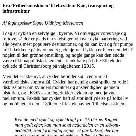
Fra ’Frihedsmaskinen’ til el-cyklen: Køn, transport og
infrastruktur
Af faginspektør Signe Uldbjerg Mortensen
I dag er cyklen en selvfølge i byerne. Vi omlægger vores veje og
fortove, så der er plads til cykelstiger, vi laver cykelparkering ved
alle byens mest populære destinationer, og du kan kvit og frit pumpe
luft i dækkene på hvert andet gadehjørne. Cyklen er blevet en del af
nøglen til den grønne omstilling, og nogle gange kan den endda
være et klimapolitisk statement – tænk bare på Uffe Elbæk der
cyklede til Christiansborg på valgaftenen i 2015.
Men det er ikke nyt, at cyklen befinder sig i centrum af
værdipolitiske spørgsmål. Cyklen har nemlig også spillet en rolle i
diskussioner om kvinders mobilitet og anstændighed gennem
historien, og i KØNs samling dukker cyklen op med jævne
mellemrum. Faktisk har cyklen haft så stor indflydelse på folks liv
og mobilitet, at den i 1890erne fik kælenavnet ’frihedsmaskinen’.
Kvinde med cykel og cykeldragt fra 1910erne. Kigger
man godt efter, kan man se at nederdelen er en slå-om-
nederdel, som formentlig skjuler et par bukser, der har
gjort det muligt at køre på cyklen. Billedet tilhører