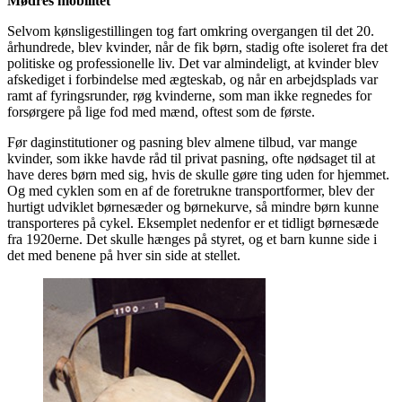
Mødres mobilitet
Selvom kønsligestillingen tog fart omkring overgangen til det 20.
århundrede, blev kvinder, når de fik børn, stadig ofte isoleret fra det
politiske og professionelle liv. Det var almindeligt, at kvinder blev
afskediget i forbindelse med ægteskab, og når en arbejdsplads var
ramt af fyringsrunder, røg kvinderne, som man ikke regnedes for
forsørgere på lige fod med mænd, oftest som de første.
Før daginstitutioner og pasning blev almene tilbud, var mange
kvinder, som ikke havde råd til privat pasning, ofte nødsaget til at
have deres børn med sig, hvis de skulle gøre ting uden for hjemmet.
Og med cyklen som en af de foretrukne transportformer, blev der
hurtigt udviklet børnesæder og børnekurve, så mindre børn kunne
transporteres på cykel. Eksemplet nedenfor er et tidligt børnesæde
fra 1920erne. Det skulle hænges på styret, og et barn kunne side i
det med benene på hver sin side at stellet.