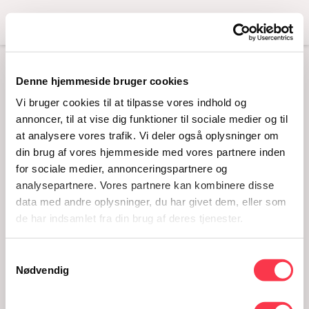
Menu
Denne hjemmeside bruger cookies
FORTÆLLINGEN OM
Vi bruger cookies til at tilpasse vores indhold og
DEN LYKKELIGE
annoncer, til at vise dig funktioner til sociale medier og til
at analysere vores trafik. Vi deler også oplysninger om
MOR ER I OPBRUD
din brug af vores hjemmeside med vores partnere inden
10.09.2020
for sociale medier, annonceringspartnere og
analysepartnere. Vores partnere kan kombinere disse
data med andre oplysninger, du har givet dem, eller som
de har indsamlet fra din brug af deres tjenester.
Samtykkevalg
Nødvendig