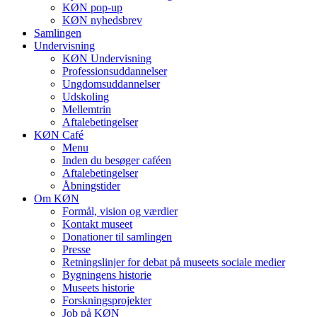
KØN pop-up
KØN nyhedsbrev
Samlingen
Undervisning
KØN Undervisning
Professionsuddannelser
Ungdomsuddannelser
Udskoling
Mellemtrin
Aftalebetingelser
KØN Café
Menu
Inden du besøger caféen
Aftalebetingelser
Åbningstider
Om KØN
Formål, vision og værdier
Kontakt museet
Donationer til samlingen
Presse
Retningslinjer for debat på museets sociale medier
Bygningens historie
Museets historie
Forskningsprojekter
Job på KØN