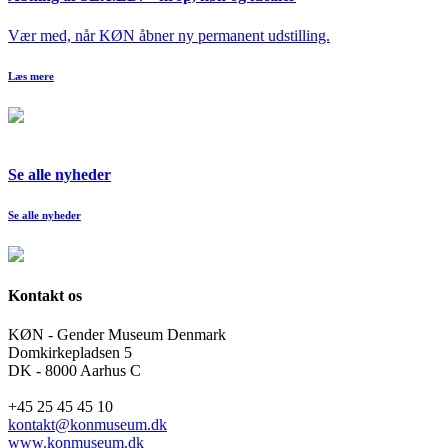
Vær med, når KØN åbner ny permanent udstilling.
Læs mere
Se alle nyheder
Se alle nyheder
Kontakt os
KØN - Gender Museum Denmark
Domkirkepladsen 5
DK - 8000 Aarhus C
+45 25 45 45 10
kontakt@konmuseum.dk
www.konmuseum.dk