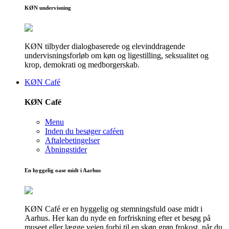
KØN undervisning
KØN tilbyder dialogbaserede og elevinddragende
undervisningsforløb om køn og ligestilling, seksualitet og
krop, demokrati og medborgerskab.
KØN Café
KØN Café
Menu
Inden du besøger caféen
Aftalebetingelser
Åbningstider
En hyggelig oase midt i Aarhus
KØN Café er en hyggelig og stemningsfuld oase midt i
Aarhus. Her kan du nyde en forfriskning efter et besøg på
museet eller lægge vejen forbi til en skøn grøn frokost, når du