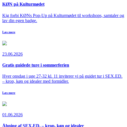
KØN på Kulturmødet
Kig forbi KØNs Pop-Up på Kulturmødet til workshops, samtaler og
lav din egen badge.
Læs mere
23.06.2026
Gratis guidede ture i sommerferien
Hver onsdag i uge 27-32 kl. 11 inviterer vi på guidet tur i SEX.ED.
– krop, køn og idealer med formidler.
Læs mere
01.06.2026
Åbning af SEX.ED. – krop, køn og idealer