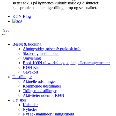
sætter fokus på kønnenes kulturhistorie og diskuterer
kønsproblematikker, ligestilling, krop og seksualitet.
KØN Blog
"
"
Besøg & booking
Åbningstider, priser & praktisk info
Skoler og institutioner
Omvisning
Book KØN til workshops, oplæg eller arrangementer
KØN Klub
Gavekort
Udstillinger
Aktuelle udstillinger
Kommende udstillinger
Tidligere udstillinger
Aktiviteter udenfor KØN
Det sker
Kalender
Nyheder
Nyt seksualundervisningstilbud