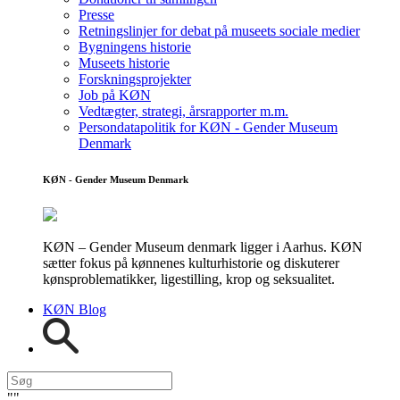
Presse
Retningslinjer for debat på museets sociale medier
Bygningens historie
Museets historie
Forskningsprojekter
Job på KØN
Vedtægter, strategi, årsrapporter m.m.
Persondatapolitik for KØN - Gender Museum
Denmark
KØN - Gender Museum Denmark
KØN – Gender Museum denmark ligger i Aarhus. KØN
sætter fokus på kønnenes kulturhistorie og diskuterer
kønsproblematikker, ligestilling, krop og seksualitet.
KØN Blog
"
"