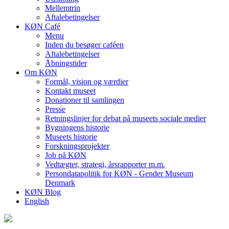
Mellemtrin
Aftalebetingelser
KØN Café
Menu
Inden du besøger caféen
Aftalebetingelser
Åbningstider
Om KØN
Formål, vision og værdier
Kontakt museet
Donationer til samlingen
Presse
Retningslinjer for debat på museets sociale medier
Bygningens historie
Museets historie
Forskningsprojekter
Job på KØN
Vedtægter, strategi, årsrapporter m.m.
Persondatapolitik for KØN - Gender Museum
Denmark
KØN Blog
English