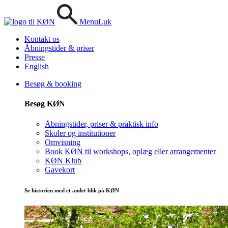
Menu
Luk
Kontakt os
Åbningstider & priser
Presse
English
Besøg & booking
Besøg KØN
Åbningstider, priser & praktisk info
Skoler og institutioner
Omvisning
Book KØN til workshops, oplæg eller arrangementer
KØN Klub
Gavekort
Se historien med et andet blik på KØN