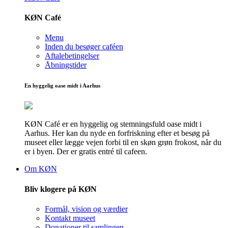
KØN Café
Menu
Inden du besøger caféen
Aftalebetingelser
Åbningstider
En hyggelig oase midt i Aarhus
KØN Café er en hyggelig og stemningsfuld oase midt i
Aarhus. Her kan du nyde en forfriskning efter et besøg på
museet eller lægge vejen forbi til en skøn grøn frokost, når du
er i byen. Der er gratis entré til cafeen.
Om KØN
Bliv klogere på KØN
Formål, vision og værdier
Kontakt museet
Donationer til samlingen