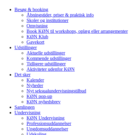
Besøg & booking
Åbningstider, priser & praktisk info
Skoler og institutioner
Omvisning
Book KØN til workshops, oplæg eller arrangementer
KØN Klub
Gavekort
Udstillinger
Aktuelle udstillinger
Kommende udstillinger
Tidligere udstillinger
Aktiviteter udenfor KØN
Det sker
Kalender
Nyheder
Nyt seksualundervisningstilbud
KØN pop-up
KØN nyhedsbrev
Samlingen
Undervisning
KØN Undervisning
Professionsuddannelser
Ungdomsuddannelser
Udskoling