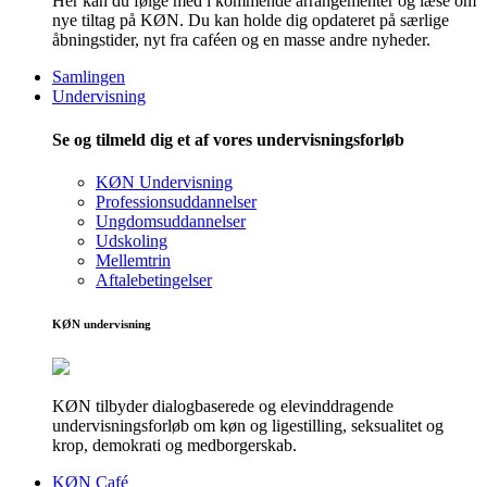
Her kan du følge med i kommende arrangementer og læse om
nye tiltag på KØN. Du kan holde dig opdateret på særlige
åbningstider, nyt fra caféen og en masse andre nyheder.
Samlingen
Undervisning
Se og tilmeld dig et af vores undervisningsforløb
KØN Undervisning
Professionsuddannelser
Ungdomsuddannelser
Udskoling
Mellemtrin
Aftalebetingelser
KØN undervisning
KØN tilbyder dialogbaserede og elevinddragende
undervisningsforløb om køn og ligestilling, seksualitet og
krop, demokrati og medborgerskab.
KØN Café