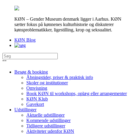
KØN – Gender Museum denmark ligger i Aarhus. KØN
sætter fokus på kønnenes kulturhistorie og diskuterer
kønsproblematikker, ligestilling, krop og seksualitet.
KØN Blog
"
"
Besøg & booking
Åbningstider, priser & praktisk info
Skoler og institutioner
Omvisning
Book KØN til workshops, oplæg eller arrangementer
KØN Klub
Gavekort
Udstillinger
Aktuelle udstillinger
Kommende udstillinger
Tidligere udstillinger
Aktiviteter udenfor KØN