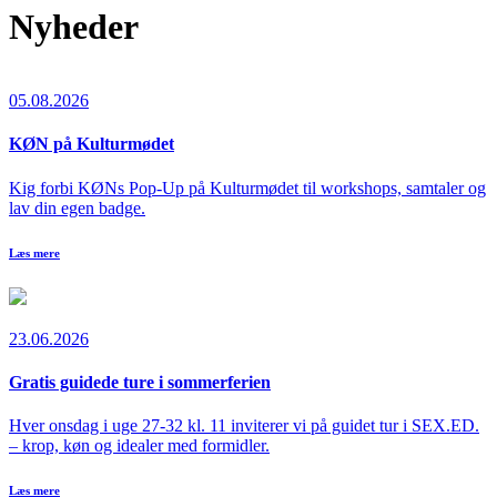
Nyheder
05.08.2026
KØN på Kulturmødet
Kig forbi KØNs Pop-Up på Kulturmødet til workshops, samtaler og
lav din egen badge.
Læs mere
23.06.2026
Gratis guidede ture i sommerferien
Hver onsdag i uge 27-32 kl. 11 inviterer vi på guidet tur i SEX.ED.
– krop, køn og idealer med formidler.
Læs mere