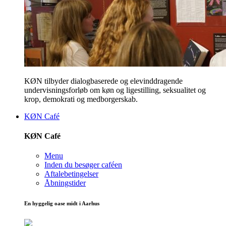
KØN tilbyder dialogbaserede og elevinddragende
undervisningsforløb om køn og ligestilling, seksualitet og
krop, demokrati og medborgerskab.
KØN Café
KØN Café
Menu
Inden du besøger caféen
Aftalebetingelser
Åbningstider
En hyggelig oase midt i Aarhus