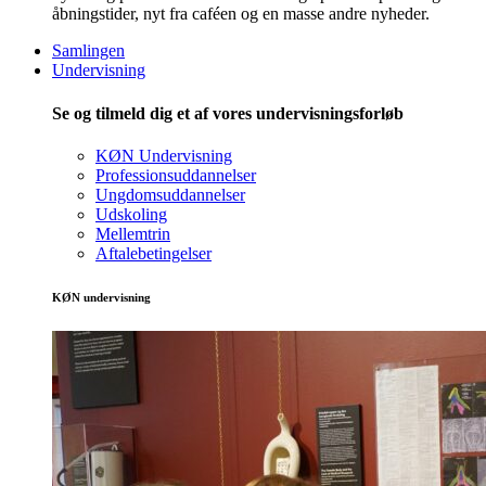
åbningstider, nyt fra caféen og en masse andre nyheder.
Samlingen
Undervisning
Se og tilmeld dig et af vores undervisningsforløb
KØN Undervisning
Professionsuddannelser
Ungdomsuddannelser
Udskoling
Mellemtrin
Aftalebetingelser
KØN undervisning