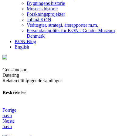
Bygningens historie
Museets historie
Forskningsprojekter
Job på KØN
Vedtægter, strategi, årsrapporter m.m.
Persondatapolitik for KØN - Gender Museum
Denmark
KØN Blog
English
Genstandsnr.
Datering
Relateret til følgende samlinger
Beskrivelse
Forrige
navn
Næste
navn