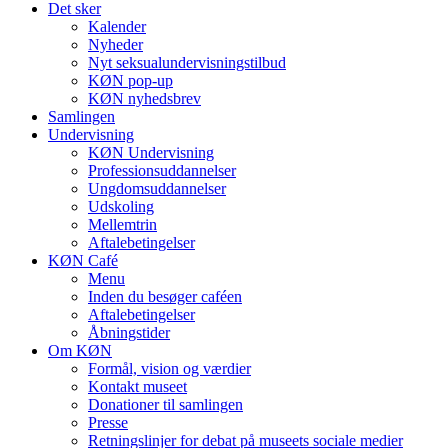
Det sker
Kalender
Nyheder
Nyt seksualundervisningstilbud
KØN pop-up
KØN nyhedsbrev
Samlingen
Undervisning
KØN Undervisning
Professionsuddannelser
Ungdomsuddannelser
Udskoling
Mellemtrin
Aftalebetingelser
KØN Café
Menu
Inden du besøger caféen
Aftalebetingelser
Åbningstider
Om KØN
Formål, vision og værdier
Kontakt museet
Donationer til samlingen
Presse
Retningslinjer for debat på museets sociale medier