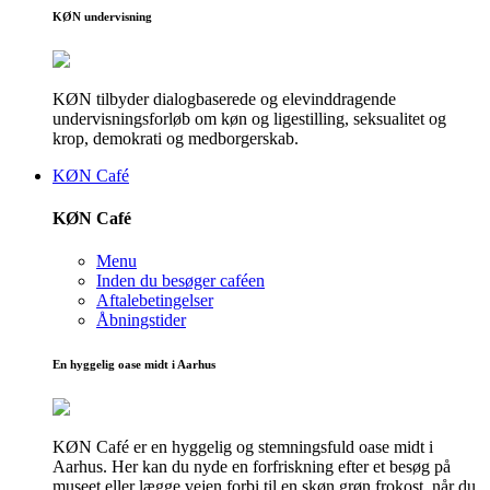
KØN undervisning
KØN tilbyder dialogbaserede og elevinddragende
undervisningsforløb om køn og ligestilling, seksualitet og
krop, demokrati og medborgerskab.
KØN Café
KØN Café
Menu
Inden du besøger caféen
Aftalebetingelser
Åbningstider
En hyggelig oase midt i Aarhus
KØN Café er en hyggelig og stemningsfuld oase midt i
Aarhus. Her kan du nyde en forfriskning efter et besøg på
museet eller lægge vejen forbi til en skøn grøn frokost, når du