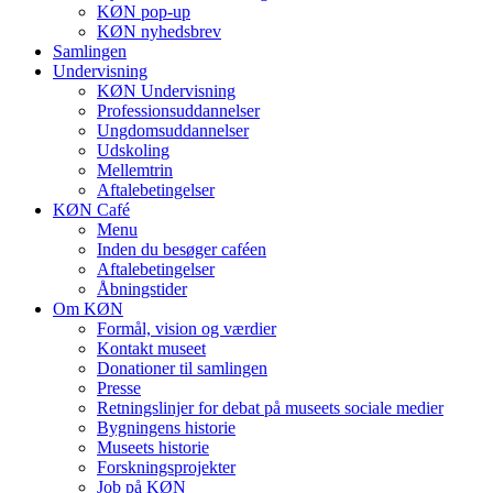
KØN pop-up
KØN nyhedsbrev
Samlingen
Undervisning
KØN Undervisning
Professionsuddannelser
Ungdomsuddannelser
Udskoling
Mellemtrin
Aftalebetingelser
KØN Café
Menu
Inden du besøger caféen
Aftalebetingelser
Åbningstider
Om KØN
Formål, vision og værdier
Kontakt museet
Donationer til samlingen
Presse
Retningslinjer for debat på museets sociale medier
Bygningens historie
Museets historie
Forskningsprojekter
Job på KØN