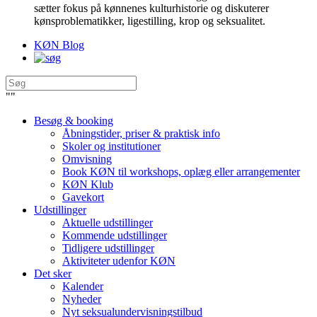
sætter fokus på kønnenes kulturhistorie og diskuterer
kønsproblematikker, ligestilling, krop og seksualitet.
KØN Blog
"
"
Besøg & booking
Åbningstider, priser & praktisk info
Skoler og institutioner
Omvisning
Book KØN til workshops, oplæg eller arrangementer
KØN Klub
Gavekort
Udstillinger
Aktuelle udstillinger
Kommende udstillinger
Tidligere udstillinger
Aktiviteter udenfor KØN
Det sker
Kalender
Nyheder
Nyt seksualundervisningstilbud