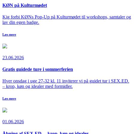
KØN på Kulturmødet
Kig forbi KØNs Pop-Up på Kulturmødet til workshops, samtaler og
lav din egen badge.
Læs mere
23.06.2026
Gratis guidede ture i sommerferien
Hver onsdag i uge 27-32 kl. 11 inviterer vi på guidet tur i SEX.ED.
– krop, køn og idealer med formidler.
Læs mere
01.06.2026
Åbning af SEX.ED. – krop, køn og idealer