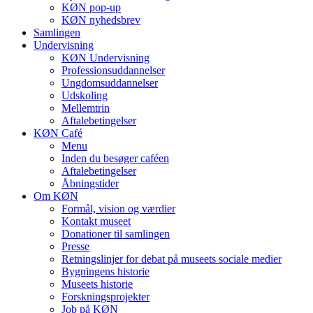
KØN pop-up
KØN nyhedsbrev
Samlingen
Undervisning
KØN Undervisning
Professionsuddannelser
Ungdomsuddannelser
Udskoling
Mellemtrin
Aftalebetingelser
KØN Café
Menu
Inden du besøger caféen
Aftalebetingelser
Åbningstider
Om KØN
Formål, vision og værdier
Kontakt museet
Donationer til samlingen
Presse
Retningslinjer for debat på museets sociale medier
Bygningens historie
Museets historie
Forskningsprojekter
Job på KØN