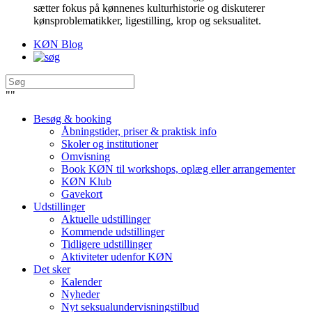
sætter fokus på kønnenes kulturhistorie og diskuterer
kønsproblematikker, ligestilling, krop og seksualitet.
KØN Blog
"
"
Besøg & booking
Åbningstider, priser & praktisk info
Skoler og institutioner
Omvisning
Book KØN til workshops, oplæg eller arrangementer
KØN Klub
Gavekort
Udstillinger
Aktuelle udstillinger
Kommende udstillinger
Tidligere udstillinger
Aktiviteter udenfor KØN
Det sker
Kalender
Nyheder
Nyt seksualundervisningstilbud