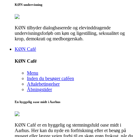
KØN undervisning
KØN tilbyder dialogbaserede og elevinddragende
undervisningsforløb om køn og ligestilling, seksualitet og
krop, demokrati og medborgerskab.
KØN Café
KØN Café
Menu
Inden du besøger caféen
Aftalebetingelser
Åbningstider
En hyggelig oase midt i Aarhus
KØN Café er en hyggelig og stemningsfuld oase midt i
Aarhus. Her kan du nyde en forfriskning efter et besøg på
museet eller lægge vejen forbi til en skøn grøn frokost, når du