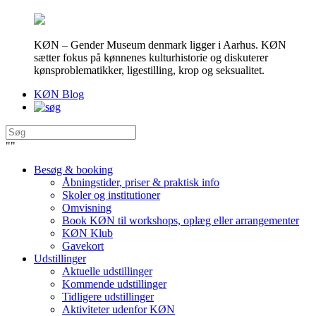
KØN – Gender Museum denmark ligger i Aarhus. KØN
sætter fokus på kønnenes kulturhistorie og diskuterer
kønsproblematikker, ligestilling, krop og seksualitet.
KØN Blog
"
"
Besøg & booking
Åbningstider, priser & praktisk info
Skoler og institutioner
Omvisning
Book KØN til workshops, oplæg eller arrangementer
KØN Klub
Gavekort
Udstillinger
Aktuelle udstillinger
Kommende udstillinger
Tidligere udstillinger
Aktiviteter udenfor KØN