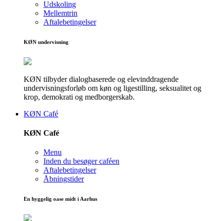
Udskoling
Mellemtrin
Aftalebetingelser
KØN undervisning
KØN tilbyder dialogbaserede og elevinddragende
undervisningsforløb om køn og ligestilling, seksualitet og
krop, demokrati og medborgerskab.
KØN Café
KØN Café
Menu
Inden du besøger caféen
Aftalebetingelser
Åbningstider
En hyggelig oase midt i Aarhus