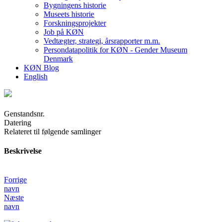
Bygningens historie
Museets historie
Forskningsprojekter
Job på KØN
Vedtægter, strategi, årsrapporter m.m.
Persondatapolitik for KØN - Gender Museum
Denmark
KØN Blog
English
Genstandsnr.
Datering
Relateret til følgende samlinger
Beskrivelse
Forrige
navn
Næste
navn