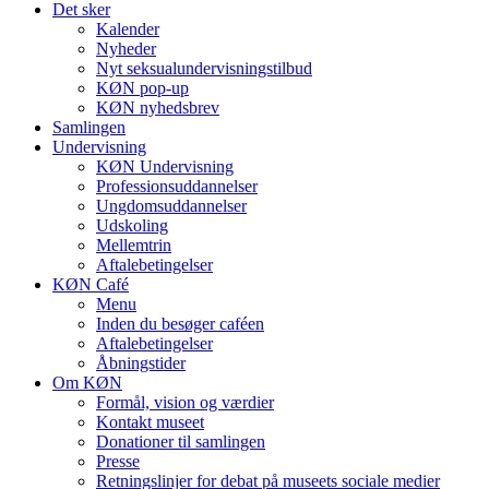
Det sker
Kalender
Nyheder
Nyt seksualundervisningstilbud
KØN pop-up
KØN nyhedsbrev
Samlingen
Undervisning
KØN Undervisning
Professionsuddannelser
Ungdomsuddannelser
Udskoling
Mellemtrin
Aftalebetingelser
KØN Café
Menu
Inden du besøger caféen
Aftalebetingelser
Åbningstider
Om KØN
Formål, vision og værdier
Kontakt museet
Donationer til samlingen
Presse
Retningslinjer for debat på museets sociale medier