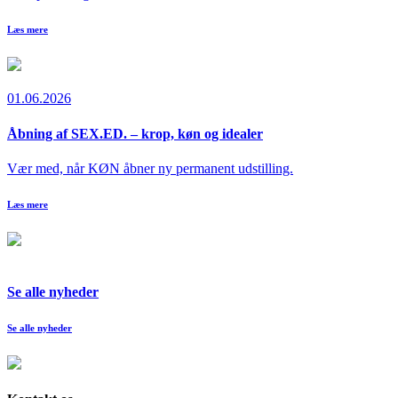
Læs mere
01.06.2026
Åbning af SEX.ED. – krop, køn og idealer
Vær med, når KØN åbner ny permanent udstilling.
Læs mere
Se alle nyheder
Se alle nyheder