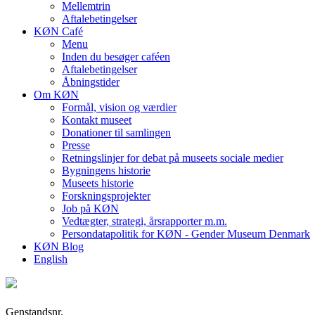
Mellemtrin
Aftalebetingelser
KØN Café
Menu
Inden du besøger caféen
Aftalebetingelser
Åbningstider
Om KØN
Formål, vision og værdier
Kontakt museet
Donationer til samlingen
Presse
Retningslinjer for debat på museets sociale medier
Bygningens historie
Museets historie
Forskningsprojekter
Job på KØN
Vedtægter, strategi, årsrapporter m.m.
Persondatapolitik for KØN - Gender Museum Denmark
KØN Blog
English
Genstandsnr.