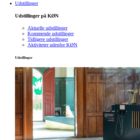
Udstillinger
Udstillinger på KØN
Aktuelle udstillinger
Kommende udstillinger
Tidligere udstillinger
Aktiviteter udenfor KØN
Udstillinger