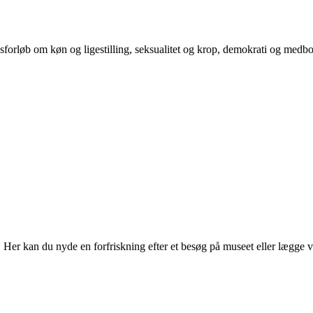
orløb om køn og ligestilling, seksualitet og krop, demokrati og medb
r kan du nyde en forfriskning efter et besøg på museet eller lægge vejen