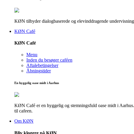
KØN tilbyder dialogbaserede og elevinddragende undervisningsf
KØN Café
KØN Café
Menu
Inden du besøger caféen
Aftalebetingelser
Åbningstider
En hyggelig oase midt i Aarhus
KØN Café er en hyggelig og stemningsfuld oase midt i Aarhus. He
til cafeen.
Om KØN
Bliv klogere på KØN