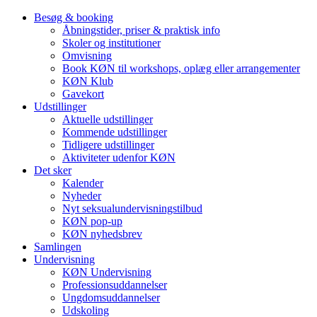
Besøg & booking
Åbningstider, priser & praktisk info
Skoler og institutioner
Omvisning
Book KØN til workshops, oplæg eller arrangementer
KØN Klub
Gavekort
Udstillinger
Aktuelle udstillinger
Kommende udstillinger
Tidligere udstillinger
Aktiviteter udenfor KØN
Det sker
Kalender
Nyheder
Nyt seksualundervisningstilbud
KØN pop-up
KØN nyhedsbrev
Samlingen
Undervisning
KØN Undervisning
Professionsuddannelser
Ungdomsuddannelser
Udskoling