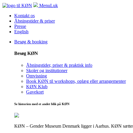
Menu
Luk
Kontakt os
Åbningstider & priser
Presse
English
Besøg & booking
Besøg KØN
Åbningstider, priser & praktisk info
Skoler og institutioner
Omvisning
Book KØN til workshops, oplæg eller arrangementer
KØN Klub
Gavekort
Se historien med et andet blik på KØN
KØN – Gender Museum Denmark ligger i Aarhus. KØN sætter fokus