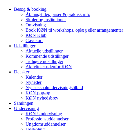
Besøg & booking
Åbningstider, priser & praktisk info
Skoler og institutioner
Omvisning
Book KØN til workshops, oplæg eller arrangementer
KØN Klub
Gavekort
Udstillinger
Aktuelle udstillinger
Kommende udstillinger
Tidligere udstillinger
Aktiviteter udenfor KØN
Det sker
Kalender
Nyheder
Nyt seksualundervisningstilbud
KØN pop-up
KØN nyhedsbrev
Samlingen
Undervisning
KØN Undervisning
Professionsuddannelser
Ungdomsuddannelser
Udskoling