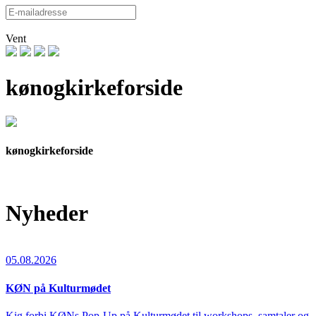
Vent
kønogkirkeforside
kønogkirkeforside
Nyheder
05.08.2026
KØN på Kulturmødet
Kig forbi KØNs Pop-Up på Kulturmødet til workshops, samtaler og