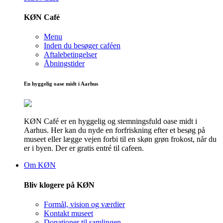
KØN Café
Menu
Inden du besøger caféen
Aftalebetingelser
Åbningstider
En hyggelig oase midt i Aarhus
KØN Café er en hyggelig og stemningsfuld oase midt i
Aarhus. Her kan du nyde en forfriskning efter et besøg på
museet eller lægge vejen forbi til en skøn grøn frokost, når du
er i byen. Der er gratis entré til cafeen.
Om KØN
Bliv klogere på KØN
Formål, vision og værdier
Kontakt museet
Donationer til samlingen