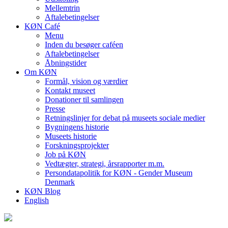
Mellemtrin
Aftalebetingelser
KØN Café
Menu
Inden du besøger caféen
Aftalebetingelser
Åbningstider
Om KØN
Formål, vision og værdier
Kontakt museet
Donationer til samlingen
Presse
Retningslinjer for debat på museets sociale medier
Bygningens historie
Museets historie
Forskningsprojekter
Job på KØN
Vedtægter, strategi, årsrapporter m.m.
Persondatapolitik for KØN - Gender Museum
Denmark
KØN Blog
English