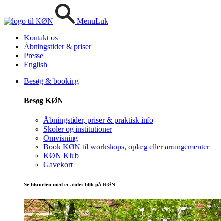
Menu
Luk
Kontakt os
Åbningstider & priser
Presse
English
Besøg & booking
Besøg KØN
Åbningstider, priser & praktisk info
Skoler og institutioner
Omvisning
Book KØN til workshops, oplæg eller arrangementer
KØN Klub
Gavekort
Se historien med et andet blik på KØN