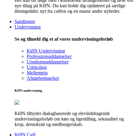
Her kan du følge med i kommende arrangementer og læse om
nye tiltag på KØN. Du kan holde dig opdateret på særlige
åbningstider, nyt fra caféen og en masse andre nyheder.
Samlingen
Undervisning
Se og tilmeld dig et af vores undervisningsforløb
KØN Undervisning
Professionsuddannelser
Ungdomsuddannelser
Udskoling
Mellemtrin
Aftalebetingelser
KØN undervisning
KØN tilbyder dialogbaserede og elevinddragende
undervisningsforløb om køn og ligestilling, seksualitet og
krop, demokrati og medborgerskab.
KØN Café