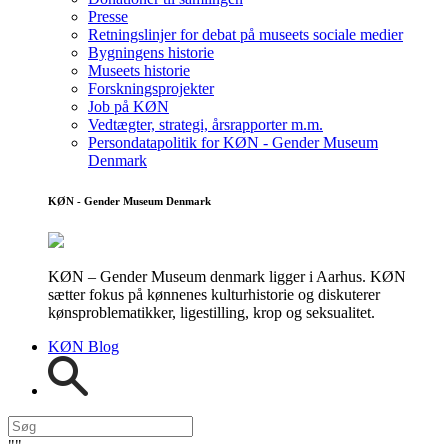
Presse
Retningslinjer for debat på museets sociale medier
Bygningens historie
Museets historie
Forskningsprojekter
Job på KØN
Vedtægter, strategi, årsrapporter m.m.
Persondatapolitik for KØN - Gender Museum
Denmark
KØN - Gender Museum Denmark
KØN – Gender Museum denmark ligger i Aarhus. KØN
sætter fokus på kønnenes kulturhistorie og diskuterer
kønsproblematikker, ligestilling, krop og seksualitet.
KØN Blog
"
"